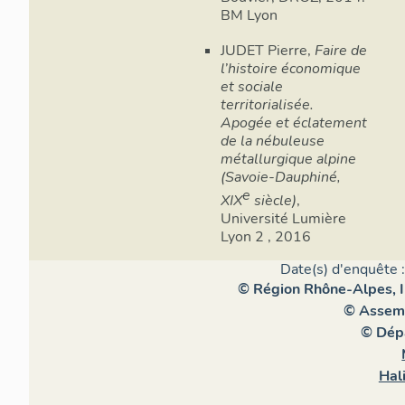
BM Lyon
JUDET Pierre,
Faire de
l’histoire économique
et sociale
territorialisée.
Apogée et éclatement
de la nébuleuse
métallurgique alpine
(Savoie-Dauphiné,
e
XIX
siècle)
,
Université Lumière
Lyon 2 , 2016
Date(s) d'enquête 
© Région Rhône-Alpes, In
© Assemb
© Dépa
Hal