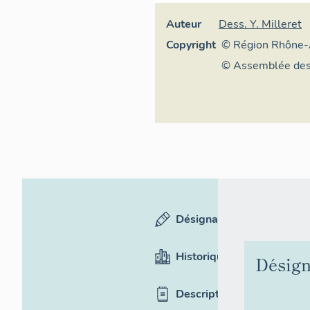
Auteur
Dess. Y. Milleret
Copyright
© Région Rhône-
Inventaire généra
© Assemblée des
patrimoine cultur
Savoie
Désignation
Historique
Désign
Description