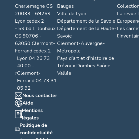
Charlemagne CS
Bauges
Collectio
20033 - 69269
Ville de Lyon
La revue I
Lyon cedex 2
Département de la Savoie
European
- 59 bd L. Jouhaux
Département de la Haute-
Les carne
CS 90706 -
Savoie
l'Inventai
63050 Clermont-
Clermont-Auvergne-
Ferrand cedex 2
Métropole
Lyon 04 26 73
Pays d’art et d’histoire de
40 00 -
Trévoux Dombes Saône
Clermont-
Vallée
Ferrand 04 73 31
85 92
Nous contacter
Aide
Mentions
légales
Politique de
confidentialité