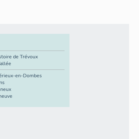
istoire de Trévoux
allée
rieux-en-Dombes
ns
gneux
eneuve