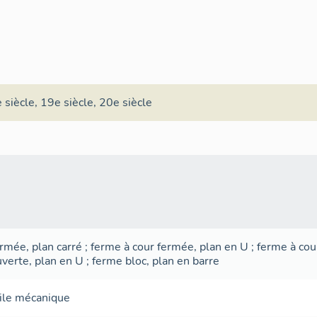
 siècle
,
19e siècle
,
20e siècle
ermée, plan carré
;
ferme à cour fermée, plan en U
;
ferme à cou
uverte, plan en U
;
ferme bloc, plan en barre
ile mécanique