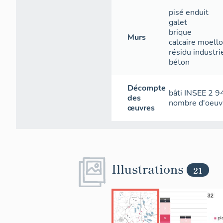
pisé
enduit
galet
brique
Murs
calcaire
moell
résidu industr
béton
Décompte
bâti INSEE
2 9
des
nombre d'oeuv
œuvres
Illustrations
21