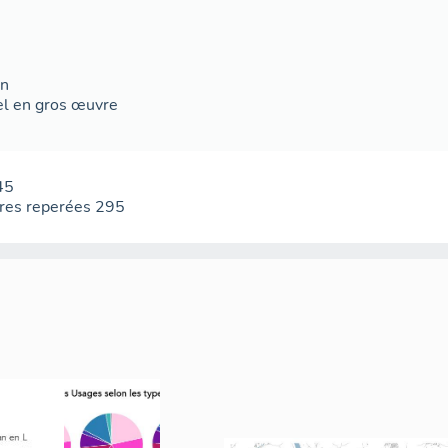
on
iel en gros œuvre
45
res reperées
295