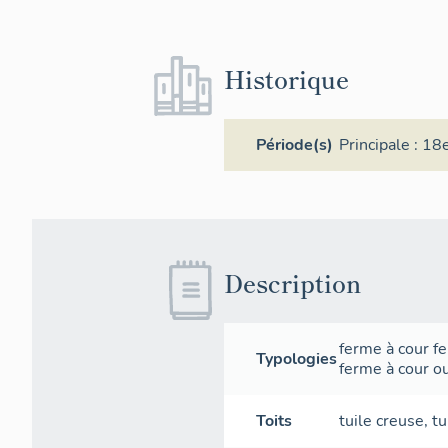
Historique
Période(s)
Principale :
18e
Description
ferme à cour f
Typologies
ferme à cour o
Toits
tuile creuse
,
tu