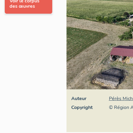
Voir le corpus
des œuvres
Auteur
Pérès Mich
Copyright
© Région A
général du 