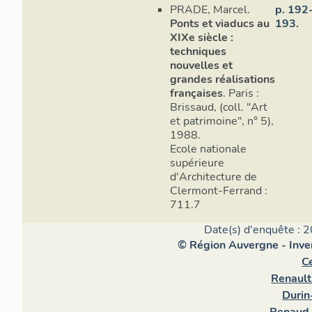
PRADE, Marcel.
p. 192
Ponts et viaducs au
193.
XIXe siècle :
techniques
nouvelles et
grandes réalisations
françaises
. Paris :
Brissaud, (coll. "Art
et patrimoine", n° 5),
1988.
Ecole nationale
supérieure
d'Architecture de
Clermont-Ferrand :
711.7
Date(s) d'enquête : 2
© Région Auvergne - Inven
Ce
Renault
Durin