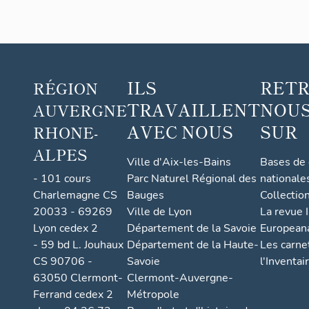
ILS
RET
RÉGION
TRAVAILLENT
NOUS
AUVERGNE
AVEC NOUS
SUR
RHONE-
ALPES
Ville d'Aix-les-Bains
Bases de
- 101 cours
Parc Naturel Régional des
nationale
Charlemagne CS
Bauges
Collectio
20033 - 69269
Ville de Lyon
La revue I
Lyon cedex 2
Département de la Savoie
European
- 59 bd L. Jouhaux
Département de la Haute-
Les carne
CS 90706 -
Savoie
l'Inventai
63050 Clermont-
Clermont-Auvergne-
Ferrand cedex 2
Métropole