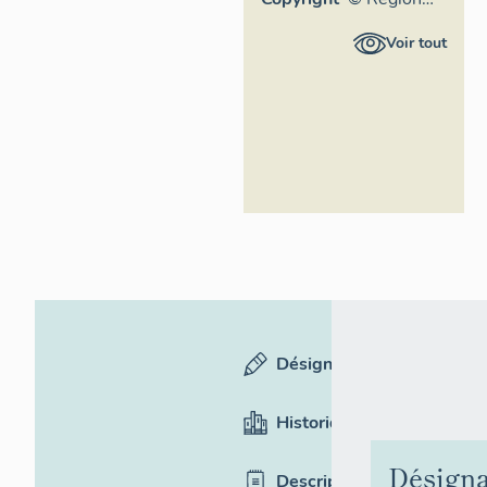
Auvergne -
Voir tout
Inventaire
général du
Patrimoine
culturel,
ADAGP
Désignation
Historique
Désigna
Description