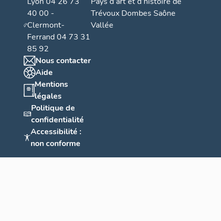
Lyon 04 26 73
Pays d’art et d’histoire de
40 00 -
Trévoux Dombes Saône
Clermont-
Vallée
Ferrand 04 73 31
85 92
Nous contacter
Aide
Mentions
légales
Politique de
confidentialité
Accessibilité :
non conforme