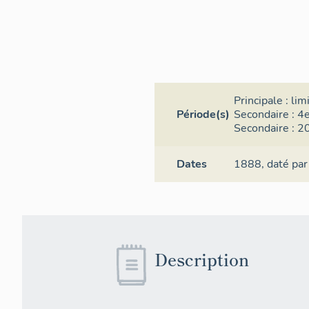
Principale :
lim
Période(s)
Secondaire :
4e
Secondaire :
20
Dates
1888,
daté par
Description