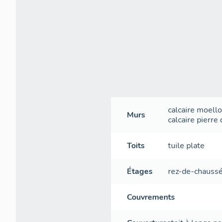
calcaire
moell
Murs
calcaire
pierre 
Toits
tuile plate
Étages
rez-de-chauss
Couvrements