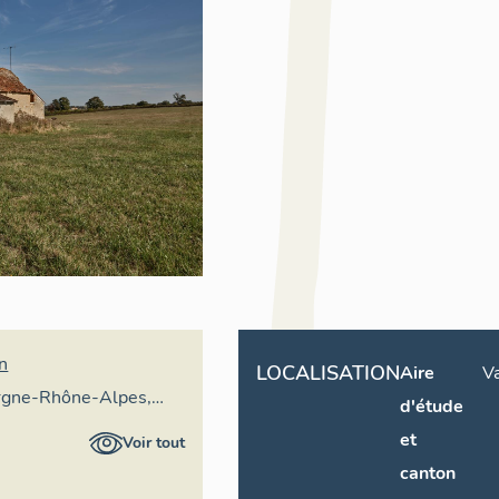
an
LOCALISATION
Aire
Va
rgne-Rhône-Alpes,
d'étude
ral du patrimoine
et
Voir tout
canton