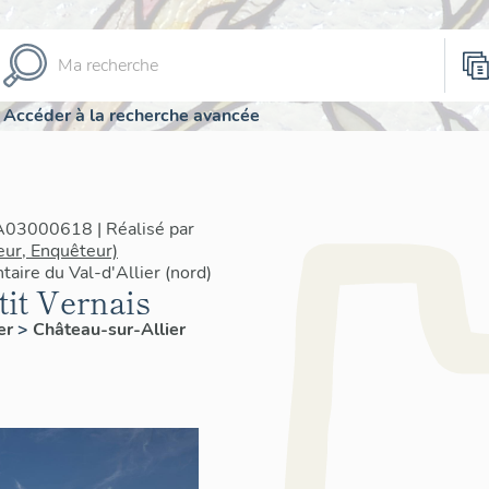
Accéder à la recherche avancée
IA03000618 | Réalisé par
eur, Enquêteur)
taire du Val-d'Allier (nord)
tit Vernais
ier
>
Château-sur-Allier