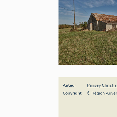
Auteur
Parisey Christi
Copyright
© Région Auve
Inventaire géné
culturel