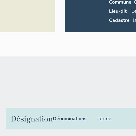
Commune
Lieu-dit
Le
Cadastre
Désignation
Dénominations
ferme