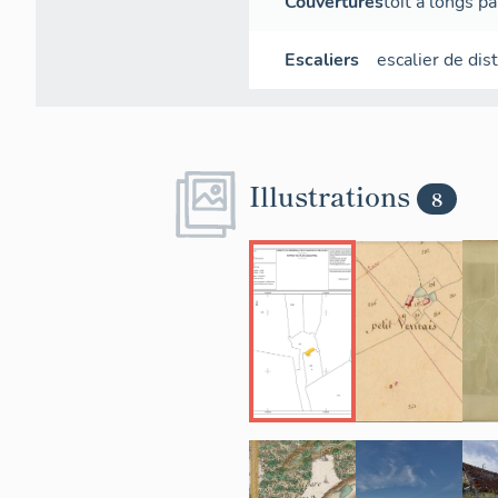
Couvertures
toit à longs p
Escaliers
escalier de dis
Illustrations
8