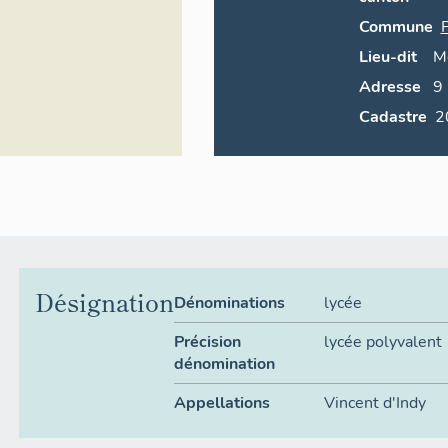
Commune
P
Lieu-dit
M
Adresse
9
Cadastre
Désignation
Dénominations
lycée
Précision
lycée polyvalent
dénomination
Appellations
Vincent d'Indy