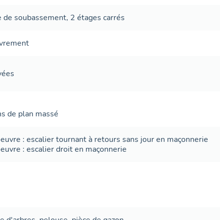
d'autre d'un large couloir central, elles comprennent une p
e de soubassement
,
2 étages carrés
extrémités et sont éclairées côté couloir par trois baies vi
châssis bois.
uvrement
Le gymnase, en béton armé, est couvert d'un toit en béton 
charpente métallique apparente.
avées
ans de plan massé
oeuvre
:
escalier tournant à retours sans jour
en maçonnerie
oeuvre
:
escalier droit
en maçonnerie
e d'arbres
,
pelouse
,
pièce de gazon