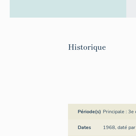
Historique
Période(s)
Principale :
3e 
Dates
1968,
daté par