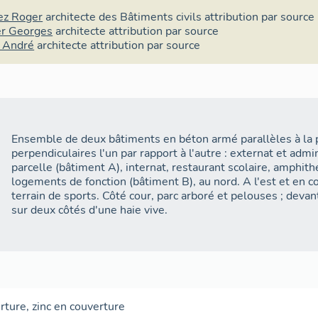
(étudiées).
ez Roger
architecte des Bâtiments civils
attribution par source
er Georges
architecte
attribution par source
Le bâtiment A est constitué de deux corps de bâtiments e
 André
architecte
attribution par source
couverts d'un toit terrasse en béton, le bâtiment B est un
retrait central (travées correspondant aux logements de f
ciment), dont le toit à deux pans est couvert en zinc. Les a
ornées de petits carreaux de grès cérame beige ; l'extern
parement en matériau synthétique. L'externat comprend 
deux étages carrés (trois pour le bâtiment de l'administrat
Ensemble de deux bâtiments en béton armé parallèles à la p
soubassement et quatre étages carrés ; l'amphithéâtre, se
perpendiculaires l'un par rapport à l'autre : externat et admin
partie centrale.
parcelle (bâtiment A), internat, restaurant scolaire, amphith
logements de fonction (bâtiment B), au nord. A l'est et en 
Les escaliers sont identiques dans l'ensemble des bâtiment
terrain de sports. Côté cour, parc arboré et pelouses ; devan
jour, à deux volées, en béton et garde-corps en ciment ; les
sur deux côtés d'une haie vive.
de chaque repos par des baies hautes en largeur. Au niveau 
un degré droit dont les marches inférieures sont à pans assu
chaussée et le rez-de-cour (étage de soubassement).
Les revêtements de sols sont constitués de petits carreau
d'une frise monochrome marron dans les couloirs des étages
rture
,
zinc en couverture
réparties dans l'étage de soubassement et les étages de l'e