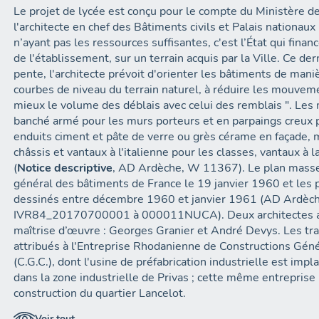
Le projet de lycée est conçu pour le compte du Ministère de
l'architecte en chef des Bâtiments civils et Palais nationaux
n’ayant pas les ressources suffisantes, c'est l’État qui fina
de l'établissement, sur un terrain acquis par la Ville. Ce de
pente, l'architecte prévoit d'orienter les bâtiments de mani
courbes de niveau du terrain naturel, à réduire les mouveme
mieux le volume des déblais avec celui des remblais ". Les
banché armé pour les murs porteurs et en parpaings creux p
enduits ciment et pâte de verre ou grès cérame en façade,
châssis et vantaux à l'italienne pour les classes, vantaux à 
(
Notice descriptive
, AD Ardèche, W 11367). Le plan masse 
général des bâtiments de France le 19 janvier 1960 et les p
dessinés entre décembre 1960 et janvier 1961 (AD Ardèche
IVR84_20170700001 à 000011NUCA). Deux architectes ard
maîtrise d’œuvre : Georges Granier et André Devys. Les tr
attribués à l'Entreprise Rhodanienne de Constructions Géné
(C.G.C.), dont l'usine de préfabrication industrielle est impl
dans la zone industrielle de Privas ; cette même entreprise 
construction du quartier Lancelot.
Voir tout