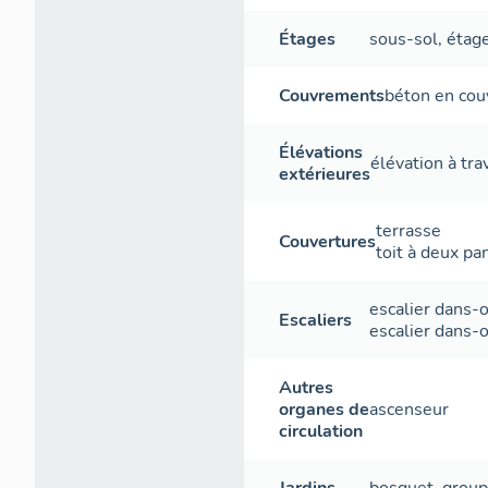
Étages
sous-sol
,
étag
Couvrements
béton en co
Élévations
élévation à tr
extérieures
terrasse
Couvertures
toit à deux p
escalier dans-
Escaliers
escalier dans-
Autres
organes de
ascenseur
circulation
Jardins
bosquet
,
group