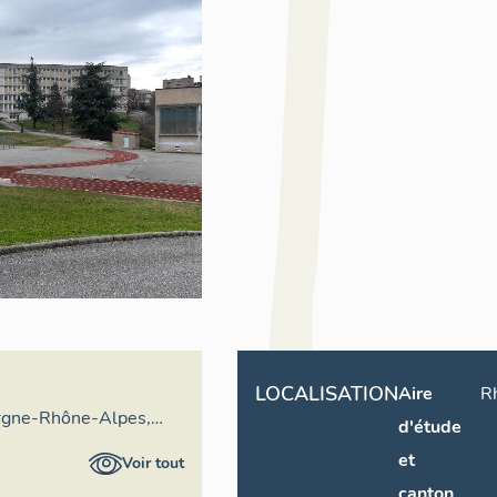
LOCALISATION
Aire
R
rgne-Rhône-Alpes,
d'étude
ral du patrimoine
et
Voir tout
canton