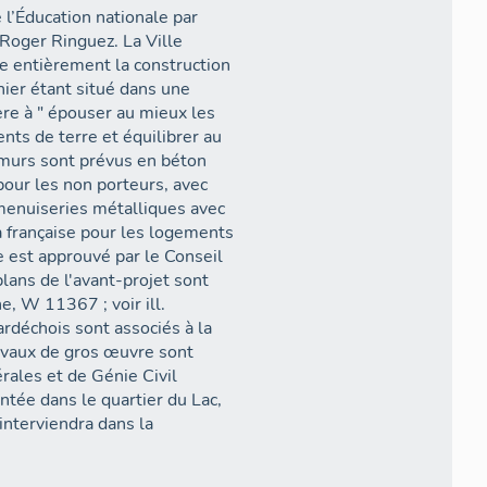
 l’Éducation nationale par
 Roger Ringuez. La Ville
nce entièrement la construction
rnier étant situé dans une
ère à " épouser au mieux les
nts de terre et équilibrer au
 murs sont prévus en béton
our les non porteurs, avec
 menuiseries métalliques avec
la française pour les logements
est approuvé par le Conseil
lans de l'avant-projet sont
, W 11367 ; voir ill.
échois sont associés à la
avaux de gros œuvre sont
rales et de Génie Civil
antée dans le quartier du Lac,
interviendra dans la