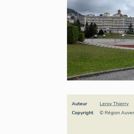
Auteur
Leroy Thierry
Copyright
© Région Auve
Inventaire géné
culturel