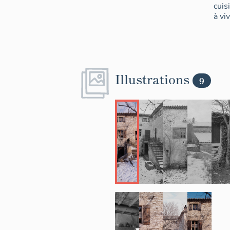
cuis
à viv
Illustrations
9