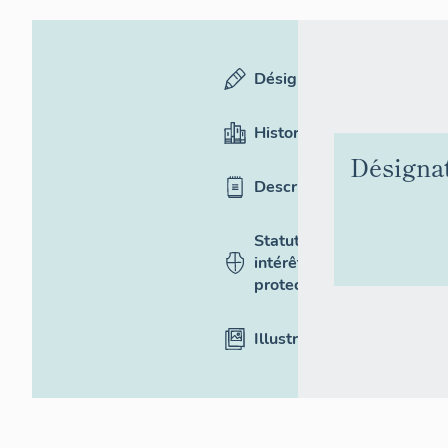
Désignation
Historique
Désigna
Description
Statut,
intérêt et
protection
Illustrations