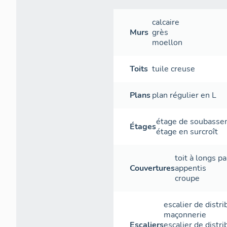
calcaire
Murs
grès
moellon
Toits
tuile creuse
Plans
plan régulier en L
étage de soubass
Étages
étage en surcroît
toit à longs p
Couvertures
appentis
croupe
escalier de distri
maçonnerie
Escaliers
escalier de distri