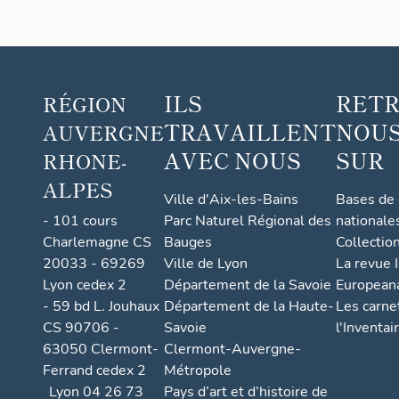
ILS
RET
RÉGION
TRAVAILLENT
NOUS
AUVERGNE
AVEC NOUS
SUR
RHONE-
ALPES
Ville d'Aix-les-Bains
Bases de
- 101 cours
Parc Naturel Régional des
nationale
Charlemagne CS
Bauges
Collectio
20033 - 69269
Ville de Lyon
La revue I
Lyon cedex 2
Département de la Savoie
European
- 59 bd L. Jouhaux
Département de la Haute-
Les carne
CS 90706 -
Savoie
l'Inventai
63050 Clermont-
Clermont-Auvergne-
Ferrand cedex 2
Métropole
Lyon 04 26 73
Pays d’art et d’histoire de