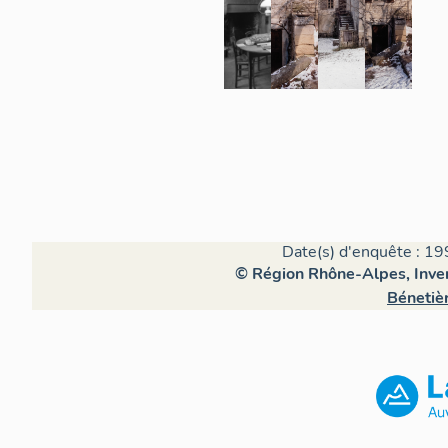
Date(s) d'enquête : 19
© Région Rhône-Alpes, Inven
Bénetiè