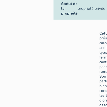
Statut de
la
propriété privée
propriété
Cett
prés
cara
arch
typi
fer
cant
pas 
rem
Son 
part
bien
cons
les 
d'or
esse