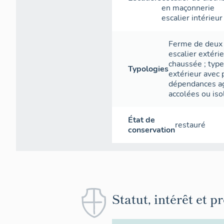
en maçonnerie
escalier intérieur
Ferme de deux t
escalier extéri
chaussée
;
type
Typologies
extérieur avec 
dépendances ag
accolées ou iso
État de
restauré
conservation
Statut, intérêt et p