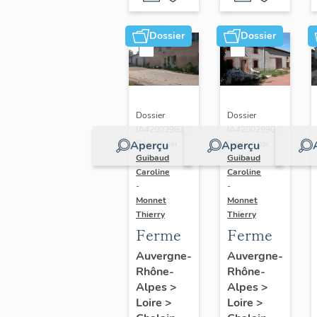
Dossier
Dossier
Dossier
Dossier
IA42002982 |
IA42002990 |
Aperçu
Aperçu
Réalisé par
Réalisé par
Guibaud
Guibaud
Caroline
Caroline
-
-
Monnet
Monnet
Thierry
Thierry
Ferme
Ferme
Auvergne-
Auvergne-
Rhône-
Rhône-
Alpes
>
Alpes
>
Loire
>
Loire
>