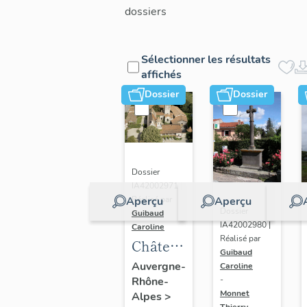
dossiers
Sélectionner les résultats
affichés
Dossier
Dossier
Dossier
IA42002971 |
Aperçu
Réalisé par
Aperçu
Dossier
Guibaud
IA42002980 |
Caroline
Réalisé par
Château
Guibaud
de
Auvergne-
Caroline
Rhône-
Chalain-
-
Monnet
Alpes
>
d'Uzore