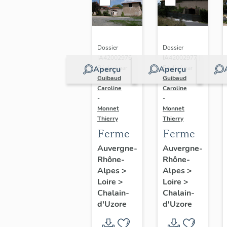
Dossier
Dossier
IA42002976 |
IA42002977 |
Aperçu
Aperçu
Réalisé par
Réalisé par
Guibaud
Guibaud
Caroline
Caroline
-
-
Monnet
Monnet
Thierry
Thierry
Ferme
Ferme
Auvergne-
Auvergne-
Rhône-
Rhône-
Alpes
>
Alpes
>
Loire
>
Loire
>
Chalain-
Chalain-
d'Uzore
d'Uzore