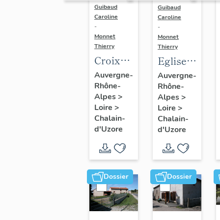
Guibaud
Guibaud
Caroline
Caroline
-
-
Monnet
Monnet
Thierry
Thierry
Croix
Eglise
de
paroissiale
Auvergne-
Auvergne-
Rhône-
cimetière
Rhône-
Saint-
Alpes
>
Alpes
>
Didier
Loire
>
Loire
>
Chalain-
Chalain-
d'Uzore
d'Uzore
Dossier
Dossier