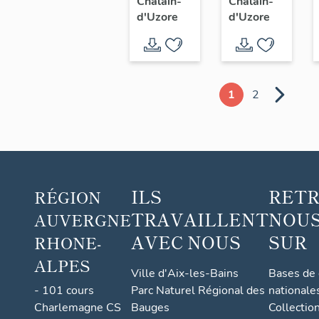
Chalain-
Chalain-
d'Uzore
d'Uzore
1
2
ILS
RET
RÉGION
TRAVAILLENT
NOUS
AUVERGNE
AVEC NOUS
SUR
RHONE-
ALPES
Ville d'Aix-les-Bains
Bases de
- 101 cours
Parc Naturel Régional des
nationale
Charlemagne CS
Bauges
Collectio