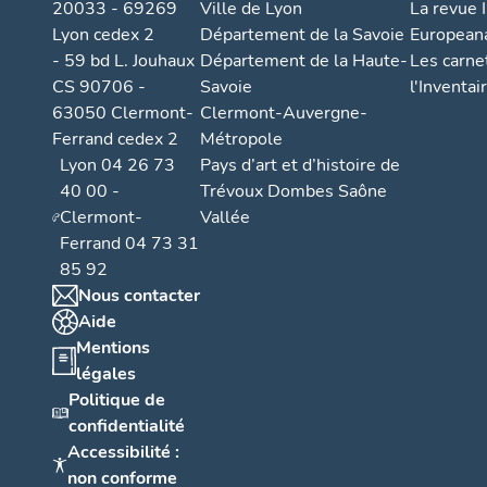
20033 - 69269
Ville de Lyon
La revue I
Lyon cedex 2
Département de la Savoie
European
- 59 bd L. Jouhaux
Département de la Haute-
Les carne
CS 90706 -
Savoie
l'Inventai
63050 Clermont-
Clermont-Auvergne-
Ferrand cedex 2
Métropole
Lyon 04 26 73
Pays d’art et d’histoire de
40 00 -
Trévoux Dombes Saône
Clermont-
Vallée
Ferrand 04 73 31
85 92
Nous contacter
Aide
Mentions
légales
Politique de
confidentialité
Accessibilité :
non conforme