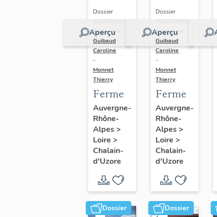
Dossier
Dossier
IA42002989 |
IA42002993 |
Aperçu
Aperçu
Réalisé par
Réalisé par
Guibaud
Guibaud
Caroline
Caroline
-
-
Monnet
Monnet
Thierry
Thierry
Ferme
Ferme
Auvergne-
Auvergne-
Rhône-
Rhône-
Alpes
>
Alpes
>
Loire
>
Loire
>
Chalain-
Chalain-
d'Uzore
d'Uzore
Dossier
Dossier