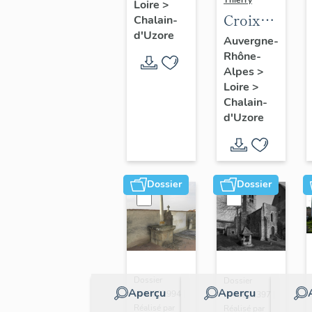
Thierry
Loire
>
Croix
Chalain-
d'Uzore
de
Auvergne-
Rhône-
chemin
Alpes
>
Loire
>
Chalain-
d'Uzore
Dossier
Dossier
Dossier
Dossier
Aperçu
Aperçu
IA42002994 |
IA42001397 |
Réalisé par
Réalisé par