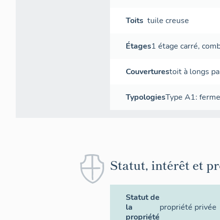
Toits
tuile creuse
Étages
1 étage carré
,
combl
Couvertures
toit à longs p
Typologies
Type A1: ferme 
Statut, intérêt et p
Statut de
la
propriété privée
propriété