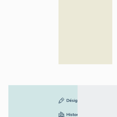
Inventaire
général du
patrimoine
culturel
Désignation
Historique