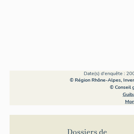
Date(s) d'enquête : 20
© Région Rhône-Alpes, Invent
© Conseil 
Guib
Mon
Dossiers de