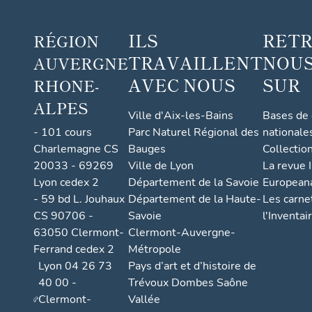
ILS
RET
RÉGION
TRAVAILLENT
NOUS
AUVERGNE
AVEC NOUS
SUR
RHONE-
ALPES
Ville d'Aix-les-Bains
Bases de
- 101 cours
Parc Naturel Régional des
nationale
Charlemagne CS
Bauges
Collectio
20033 - 69269
Ville de Lyon
La revue I
Lyon cedex 2
Département de la Savoie
European
- 59 bd L. Jouhaux
Département de la Haute-
Les carne
CS 90706 -
Savoie
l'Inventai
63050 Clermont-
Clermont-Auvergne-
Ferrand cedex 2
Métropole
Lyon 04 26 73
Pays d’art et d’histoire de
40 00 -
Trévoux Dombes Saône
Clermont-
Vallée