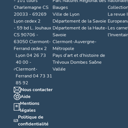
- 101 cours
Parc Naturel Régional des
nationale
Charlemagne CS
Bauges
Collectio
20033 - 69269
Ville de Lyon
La revue I
Lyon cedex 2
Département de la Savoie
European
- 59 bd L. Jouhaux
Département de la Haute-
Les carne
CS 90706 -
Savoie
l'Inventai
63050 Clermont-
Clermont-Auvergne-
Ferrand cedex 2
Métropole
Lyon 04 26 73
Pays d’art et d’histoire de
40 00 -
Trévoux Dombes Saône
Clermont-
Vallée
Ferrand 04 73 31
85 92
Nous contacter
Aide
Mentions
légales
Politique de
confidentialité