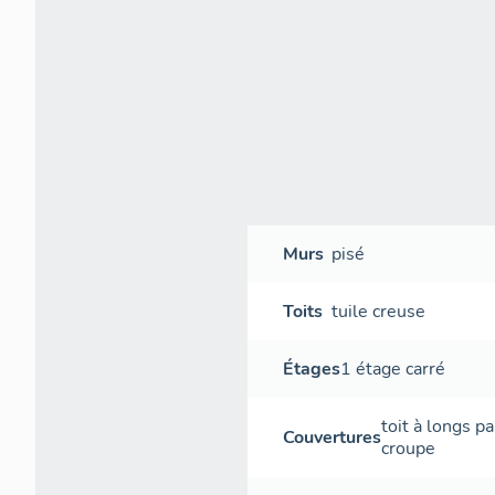
Murs
pisé
Toits
tuile creuse
Étages
1 étage carré
toit à longs p
Couvertures
croupe