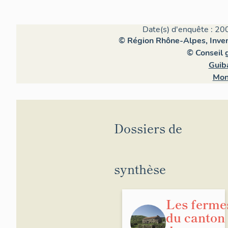
Date(s) d'enquête : 20
© Région Rhône-Alpes, Invent
© Conseil 
Guib
Mon
Dossiers de
synthèse
Les ferme
du canton