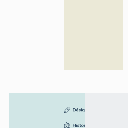
Inventaire
général du
patrimoine
culturel
Désignation
Historique