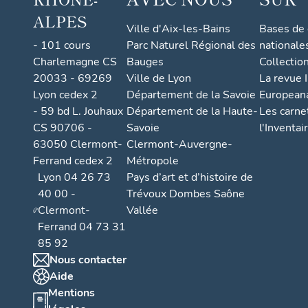
ALPES
Ville d'Aix-les-Bains
Bases de
- 101 cours
Parc Naturel Régional des
nationale
Charlemagne CS
Bauges
Collectio
20033 - 69269
Ville de Lyon
La revue I
Lyon cedex 2
Département de la Savoie
European
- 59 bd L. Jouhaux
Département de la Haute-
Les carne
CS 90706 -
Savoie
l'Inventai
63050 Clermont-
Clermont-Auvergne-
Ferrand cedex 2
Métropole
Lyon 04 26 73
Pays d’art et d’histoire de
40 00 -
Trévoux Dombes Saône
Clermont-
Vallée
Ferrand 04 73 31
85 92
Nous contacter
Aide
Mentions