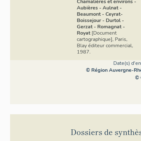
Chamalières et environs -
Aubières - Aulnat -
Beaumont - Ceyrat-
Boissejour - Durtol -
Gerzat - Romagnat -
Royat
[Document
cartographique], Paris,
Blay éditeur commercial,
1987.
Date(s) d'en
© Région Auvergne-Rhôn
© 
Dossiers de synthè