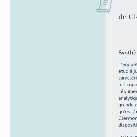
de C
Synthès
L'enquêt
étudié j
caractér
métropol
l'équipe
analytiq
grande 
qu'est /
Clermont
disposit
Le trava