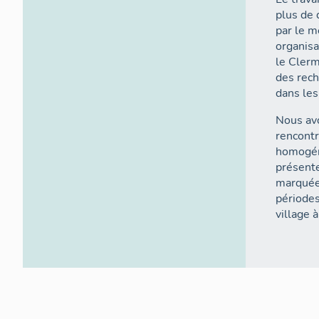
plus de 
par le m
organisa
le Clerm
des rech
dans les
Nous avo
rencontr
homogéné
présente
marquées
périodes
village à