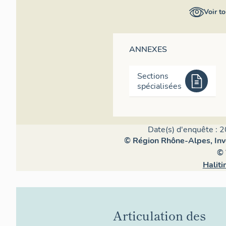
Voir to
ANNEXES
Sections
spécialisées
Date(s) d'enquête : 2
© Région Rhône-Alpes, Inve
© 
Halit
Articulation des