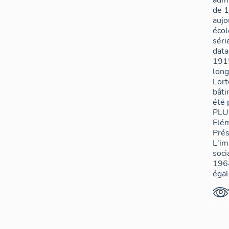
admi
de 1
aujo
écol
séri
data
1915
long
Lort
bâti
été 
PLU
Elém
Prés
L'im
soci
196
éga
bât
inté
une 
inté
prop