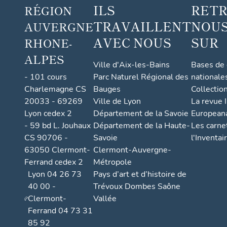
ILS
RET
RÉGION
TRAVAILLENT
NOUS
AUVERGNE
AVEC NOUS
SUR
RHONE-
ALPES
Ville d'Aix-les-Bains
Bases de
- 101 cours
Parc Naturel Régional des
nationale
Charlemagne CS
Bauges
Collectio
20033 - 69269
Ville de Lyon
La revue I
Lyon cedex 2
Département de la Savoie
European
- 59 bd L. Jouhaux
Département de la Haute-
Les carne
CS 90706 -
Savoie
l'Inventai
63050 Clermont-
Clermont-Auvergne-
Ferrand cedex 2
Métropole
Lyon 04 26 73
Pays d’art et d’histoire de
40 00 -
Trévoux Dombes Saône
Clermont-
Vallée
Ferrand 04 73 31
85 92