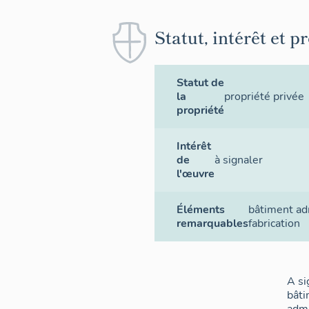
Statut, intérêt et p
Statut de
la
propriété privée
propriété
Intérêt
de
à signaler
l'œuvre
Éléments
bâtiment adm
remarquables
fabrication
A si
bât