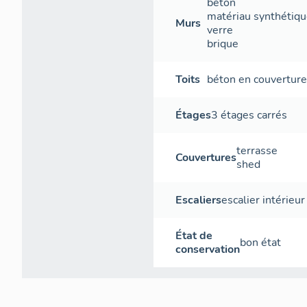
béton
matériau synthétiq
Murs
verre
brique
Toits
béton en couvertur
Étages
3 étages carrés
terrasse
Couvertures
shed
Escaliers
escalier intérieur
État de
bon état
conservation