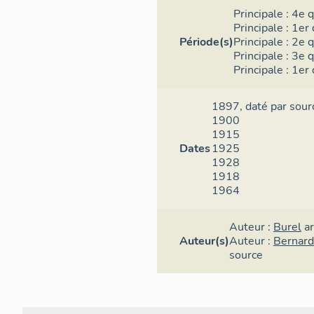
Principale :
4e q
Principale :
1er 
Période(s)
Principale :
2e q
Principale :
3e q
Principale :
1er 
1897,
daté par sour
1900
1915
Dates
1925
1928
1918
1964
Auteur :
Burel
a
Auteur(s)
Auteur :
Bernard 
source