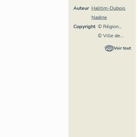
Auteur
Halitim-Dubois
Nadine
Copyright
© Région
Rhône-Alpes,
© Ville de
Inventaire
Lyon
Voir tout
général du
patrimoine
culturel