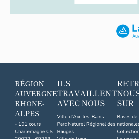
ILS
RET
RÉGION
TRAVAILLENT
NOUS
AUVERGNE
AVEC NOUS
SUR
RHONE-
ALPES
Ville d'Aix-les-Bains
Bases de
- 101 cours
Parc Naturel Régional des
nationale
Charlemagne CS
Bauges
Collectio