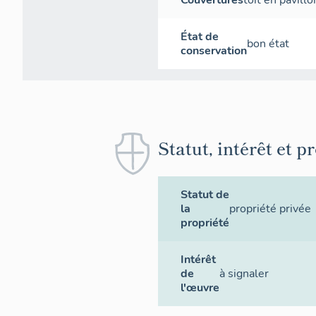
Couvertures
toit en pavillo
État de
bon état
conservation
Statut, intérêt et p
Statut de
la
propriété privée
propriété
Intérêt
de
à signaler
l'œuvre