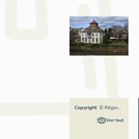
Copyright
© Région
Rhône-
Voir tout
Alpes,
Inventaire