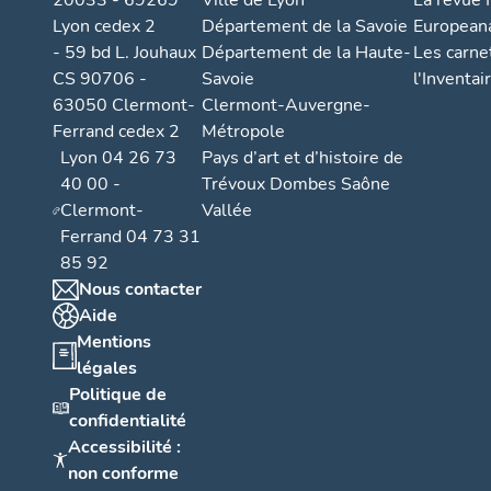
20033 - 69269
Ville de Lyon
La revue I
Lyon cedex 2
Département de la Savoie
European
- 59 bd L. Jouhaux
Département de la Haute-
Les carne
CS 90706 -
Savoie
l'Inventai
63050 Clermont-
Clermont-Auvergne-
Ferrand cedex 2
Métropole
Lyon 04 26 73
Pays d’art et d’histoire de
40 00 -
Trévoux Dombes Saône
Clermont-
Vallée
Ferrand 04 73 31
85 92
Nous contacter
Aide
Mentions
légales
Politique de
confidentialité
Accessibilité :
non conforme