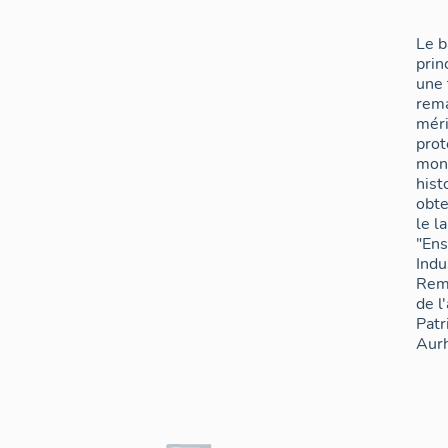
Le b
prin
une 
rem
méri
prot
mon
hist
obt
le l
"En
Indu
Rem
de l
Patr
Aurh