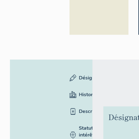
Désignation
Historique
Description
Désigna
Statut,
intérêt et