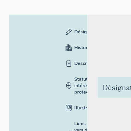
Désignation
Historique
Description
Statut,
Désigna
intérêt et
protection
Illustrations
Liens
vers des