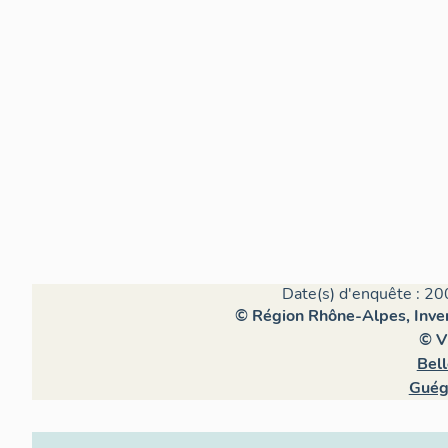
Date(s) d'enquête : 20
© Région Rhône-Alpes, Inven
© V
Bel
Guég