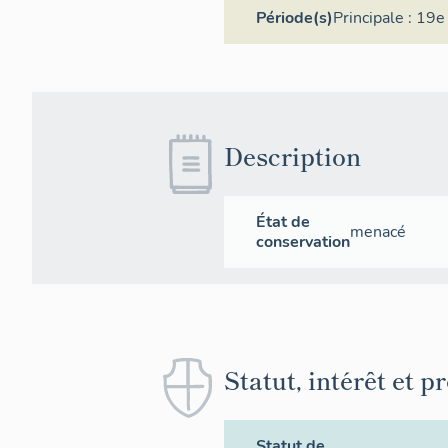
Période(s)
Principale :
19e 
Description
État de
menacé
conservation
Statut, intérêt et p
Statut de