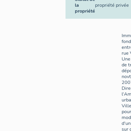
la
propriété privée
propriété
Imm
fond
entr
rue 
Une 
de t
dép
nov
2007
Dire
l'A
urba
Vill
pou
modi
d'u
sur 