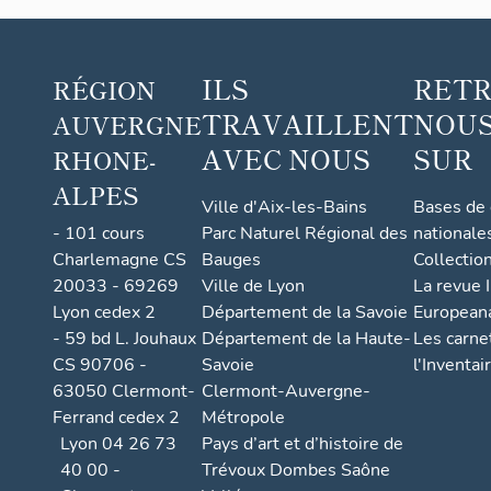
ILS
RET
RÉGION
TRAVAILLENT
NOUS
AUVERGNE
AVEC NOUS
SUR
RHONE-
ALPES
Ville d'Aix-les-Bains
Bases de
- 101 cours
Parc Naturel Régional des
nationale
Charlemagne CS
Bauges
Collectio
20033 - 69269
Ville de Lyon
La revue I
Lyon cedex 2
Département de la Savoie
European
- 59 bd L. Jouhaux
Département de la Haute-
Les carne
CS 90706 -
Savoie
l'Inventai
63050 Clermont-
Clermont-Auvergne-
Ferrand cedex 2
Métropole
Lyon 04 26 73
Pays d’art et d’histoire de
40 00 -
Trévoux Dombes Saône