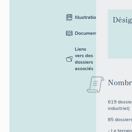
Illustrations
Désig
Documentation
Liens
vers des
dossiers
associés
Nombre 
619 dossier
industriel)
85 dossiers
- Le terrai