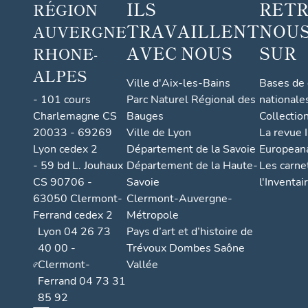
ILS
RET
RÉGION
TRAVAILLENT
NOUS
AUVERGNE
AVEC NOUS
SUR
RHONE-
ALPES
Ville d'Aix-les-Bains
Bases de
- 101 cours
Parc Naturel Régional des
nationale
Charlemagne CS
Bauges
Collectio
20033 - 69269
Ville de Lyon
La revue I
Lyon cedex 2
Département de la Savoie
European
- 59 bd L. Jouhaux
Département de la Haute-
Les carne
CS 90706 -
Savoie
l'Inventai
63050 Clermont-
Clermont-Auvergne-
Ferrand cedex 2
Métropole
Lyon 04 26 73
Pays d’art et d’histoire de
40 00 -
Trévoux Dombes Saône
Clermont-
Vallée
Ferrand 04 73 31
85 92