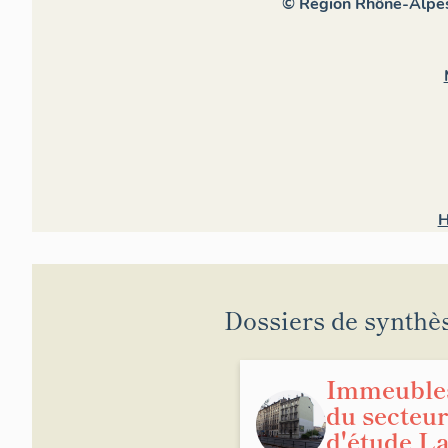
© Région Rhône-Alpes,
H
Dossiers de synthè
Immeuble
du secteur
d'étude L