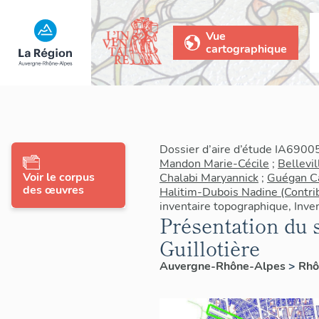
Vue
cartographique
Dossier d’aire d’étude IA6900
Mandon Marie-Cécile
;
Bellevil
Voir le corpus
Chalabi Maryannick
;
Guégan C
des œuvres
Halitim-Dubois Nadine (Contri
inventaire topographique, Inven
Présentation du 
Guillotière
Auvergne-Rhône-Alpes
>
Rh