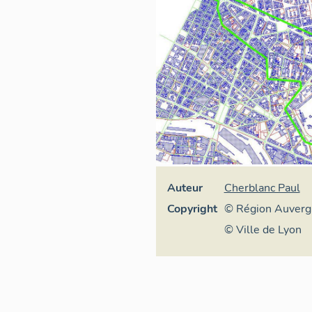
Auteur
Cherblanc Paul
Copyright
© Région Auver
Alpes, Inventaire
© Ville de Lyon
patrimoine cultur