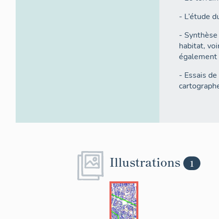
- L’étude d
- Synthèse 
habitat, voi
également (
- Essais de
cartographe
Illustrations
1