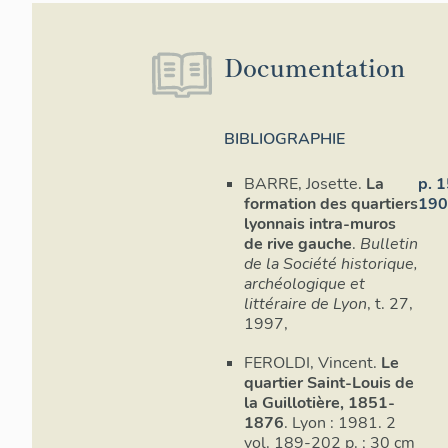
Documentation
BIBLIOGRAPHIE
BARRE, Josette.
La
p. 
formation des quartiers
19
lyonnais intra-muros
de rive gauche
.
Bulletin
de la Société historique,
archéologique et
littéraire de Lyon
, t. 27,
1997,
FEROLDI, Vincent.
Le
quartier Saint-Louis de
la Guillotière, 1851-
1876
. Lyon : 1981. 2
vol. 189-202 p. ; 30 cm