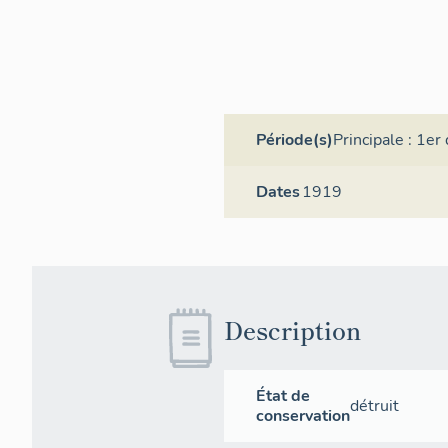
Période(s)
Principale :
1er 
Dates
1919
Description
État de
détruit
conservation