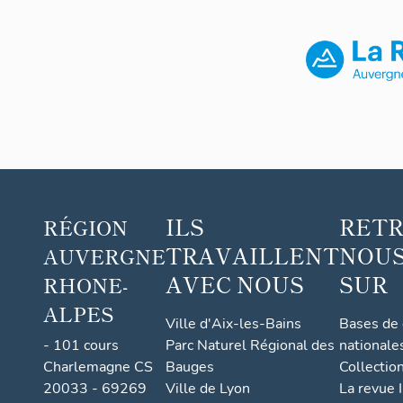
ILS
RET
RÉGION
TRAVAILLENT
NOUS
AUVERGNE
AVEC NOUS
SUR
RHONE-
ALPES
Ville d'Aix-les-Bains
Bases de
- 101 cours
Parc Naturel Régional des
nationale
Charlemagne CS
Bauges
Collectio
20033 - 69269
Ville de Lyon
La revue I