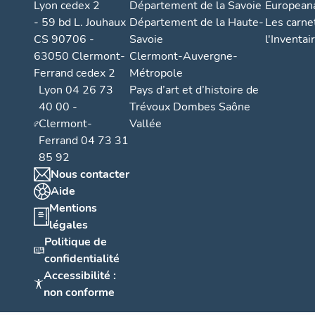
Lyon cedex 2
Département de la Savoie
European
- 59 bd L. Jouhaux
Département de la Haute-
Les carne
CS 90706 -
Savoie
l'Inventai
63050 Clermont-
Clermont-Auvergne-
Ferrand cedex 2
Métropole
Lyon 04 26 73
Pays d’art et d’histoire de
40 00 -
Trévoux Dombes Saône
Clermont-
Vallée
Ferrand 04 73 31
85 92
Nous contacter
Aide
Mentions
légales
Politique de
confidentialité
Accessibilité :
non conforme