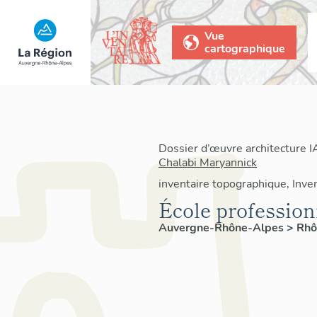
Vue
cartographique
Dossier d’œuvre architecture 
Chalabi Maryannick
inventaire topographique, Inven
École professionn
Auvergne-Rhône-Alpes
>
Rh