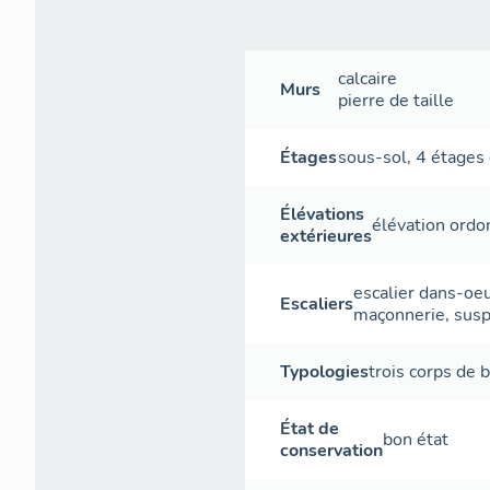
calcaire
Murs
pierre de taille
Étages
sous-sol
,
4 étages 
Élévations
élévation ord
extérieures
escalier dans-oe
Escaliers
maçonnerie
,
sus
Typologies
trois corps de 
État de
bon état
conservation