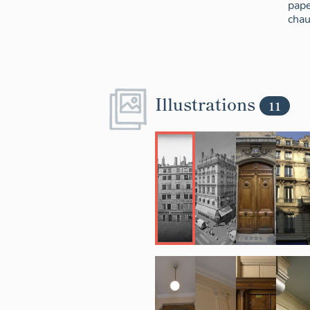
pape
chau
Illustrations
11