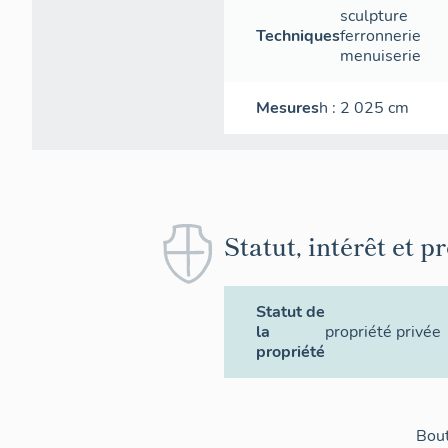
sculpture
Techniques
ferronnerie
menuiserie
Mesures
h
: 2 025
cm
Statut, intérêt et p
Statut de
la
propriété privée
propriété
Bout