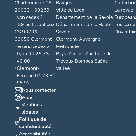
Charlemagne CS
Bauges
Collectio
20033 - 69269
Ville de Lyon
La revue I
Lyon cedex 2
Département de la Savoie
European
- 59 bd L. Jouhaux
Département de la Haute-
Les carne
CS 90706 -
Savoie
l'Inventai
63050 Clermont-
Clermont-Auvergne-
Ferrand cedex 2
Métropole
Lyon 04 26 73
Pays d’art et d’histoire de
40 00 -
Trévoux Dombes Saône
Clermont-
Vallée
Ferrand 04 73 31
85 92
Nous contacter
Aide
Mentions
légales
Politique de
confidentialité
Accessibilité :