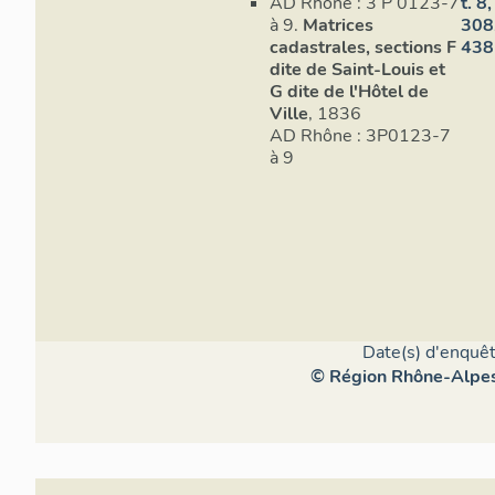
AD Rhône : 3 P 0123-7
t. 8,
à 9.
Matrices
308
cadastrales, sections F
438
dite de Saint-Louis et
G dite de l'Hôtel de
Ville
, 1836
AD Rhône : 3P0123-7
à 9
Date(s) d'enquêt
© Région Rhône-Alpes,