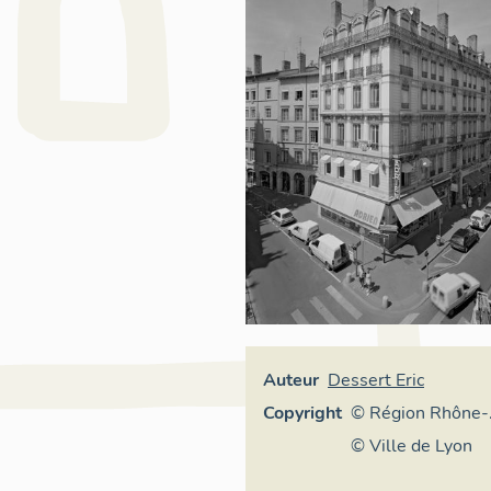
Auteur
Dessert Eric
Copyright
© Région Rhône-
Alpes, Inventaire
© Ville de Lyon
général du