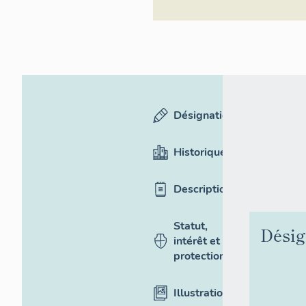
Désignation
Historique
Description
Statut,
Désig
intérêt et
protection
Illustrations