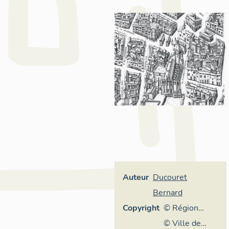
Auteur
Ducouret
Bernard
Copyright
© Région
Rhône-Alpes,
© Ville de