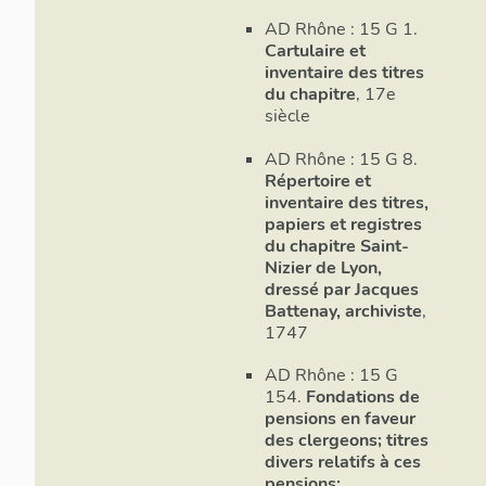
de Savoye du 3
AD Rhône : 15 G 1.
aula de super 
Cartulaire et
168). Un passa
inventaire des titres
jouxtait ce cell
du chapitre
, 17e
siècle
Au 16e siècle
La grande sall
AD Rhône : 15 G 8.
nouvelle haut
Répertoire et
inventaire des titres,
la toiture. Da
papiers et registres
aménagé dans l
du chapitre Saint-
transept, acces
Nizier de Lyon,
probablement e
dressé par Jacques
de 1,74 m de h
Battenay, archiviste
,
linteau portant
1747
onti théio
, « à
est ensuite tr
AD Rhône : 15 G
´habitation.
154.
Fondations de
pensions en faveur
des clergeons; titres
divers relatifs à ces
pensions;