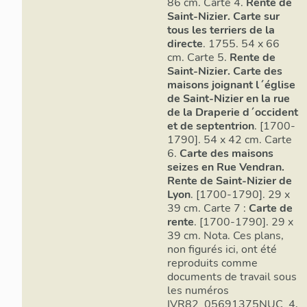
86 cm. Carte 4.
Rente de
Saint-Nizier. Carte sur
tous les terriers de la
directe
. 1755. 54 x 66
cm. Carte 5.
Rente de
Saint-Nizier. Carte des
maisons joignant l´église
de Saint-Nizier en la rue
de la Draperie d´occident
et de septentrion
. [1700-
1790]. 54 x 42 cm. Carte
6.
Carte des maisons
seizes en Rue Vendran.
Rente de Saint-Nizier de
Lyon
. [1700-1790]. 29 x
39 cm. Carte 7 :
Carte de
rente
. [1700-1790]. 29 x
39 cm. Nota. Ces plans,
non figurés ici, ont été
reproduits comme
documents de travail sous
les numéros
IVR82_05691375NUC_4,