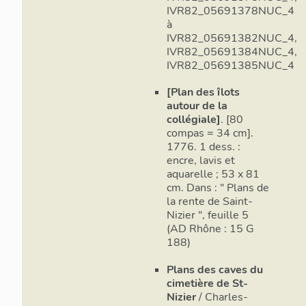
IVR82_05691378NUC_4
à
IVR82_05691382NUC_4,
IVR82_05691384NUC_4,
IVR82_05691385NUC_4
[Plan des îlots
autour de la
collégiale]
. [80
compas = 34 cm].
1776. 1 dess. :
encre, lavis et
aquarelle ; 53 x 81
cm. Dans : " Plans de
la rente de Saint-
Nizier ", feuille 5
(AD Rhône : 15 G
188)
Plans des caves du
cimetière de St-
Nizier
/ Charles-