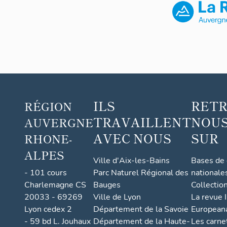
ILS
RET
RÉGION
TRAVAILLENT
NOUS
AUVERGNE
AVEC NOUS
SUR
RHONE-
ALPES
Ville d'Aix-les-Bains
Bases de
- 101 cours
Parc Naturel Régional des
nationale
Charlemagne CS
Bauges
Collectio
20033 - 69269
Ville de Lyon
La revue I
Lyon cedex 2
Département de la Savoie
European
- 59 bd L. Jouhaux
Département de la Haute-
Les carne