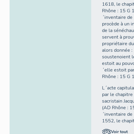
1618, le chapi
Rhône : 15 G 1
´inventaire de
procède à un in
de la sénéchau
servent à prou
propriétaire du
alors donnée : 
soustenoient le
estoit au pouv
´elle estoit p
Rhône : 15 G 1
L´acte capitul
par le chapitre
sacristain Jac
(AD Rhône : 1
´inventaire de
1552, le chapit
galerie une mai
Voir tout