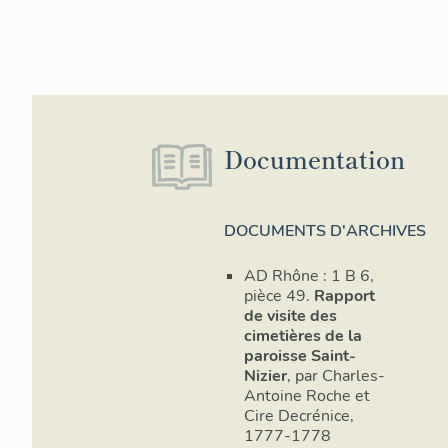
1444. Le cloîtr
´église et avai
création du ch
détruite au 17e
dès cette époq
le cloître en 1
à moins qu´il n
Documentation
1770, d´un loc
des galeries.
Une opération 
DOCUMENTS D'ARCHIVES
apporte des pré
(COTTIN, p. 4-6
AD Rhône : 1 B 6,
jouxtait le tra
pièce 49.
Rapport
1999). Elle éta
de visite des
construction n
cimetières de la
élevée à la sui
paroisse Saint-
Nizier
, par Charles-
Située à enviro
Antoine Roche et
accessible depu
Cire Decrénice,
sur un rez-de-
1777-1778
fonction de ce