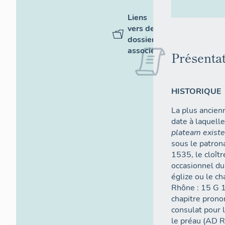
Liens
vers des
dossiers
associés
Présenta
HISTORIQUE
La plus ancien
date à laquell
plateam existe
sous le patron
1535, le cloît
occasionnel du c
églize ou le c
Rhône : 15 G 1
chapitre prono
consulat pour 
le préau (AD Rh