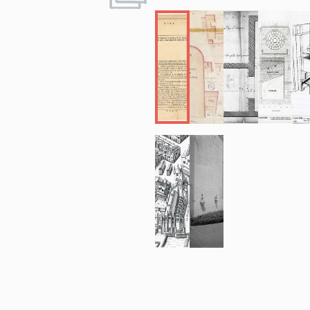
le 16 juillet 1
par l´architec
chanoines dema
propriétaires 
pour reconnaît
manécanterie. 
juin de l´anné
nouvelles cave
´expertise des
annexe 2).
CONCLUSIO
Le cloître joux
représentation
vers 1550. Il e
vraisemblablem
´angle de vue 
et sud. La troi
1776. La quatri
reconstruction 