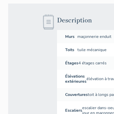
Description
Murs
maçonnerie
enduit
Toits
tuile mécanique
Étages
4 étages carrés
Élévations
élévation à tr
extérieures
Couvertures
toit à longs p
escalier dans-oe
Escaliers
jour
en maçonner