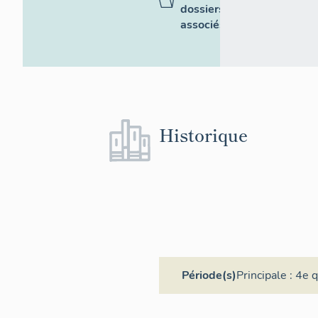
dossiers
associés
Historique
Période(s)
Principale :
4e q