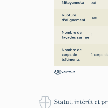
Mitoyenneté
oui
Rupture
non
d'alignement
Nombre de
1
façades sur rue
Nombre de
corps de
1 corps d
bâtiments
Voir tout
Statut, intérêt et p