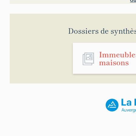
Gu
Dossiers de synthè
Immeuble
maisons