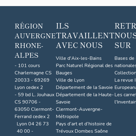
ILS
RET
RÉGION
TRAVAILLENT
NOUS
AUVERGNE
AVEC NOUS
SUR
RHONE-
ALPES
Ville d'Aix-les-Bains
Bases de
- 101 cours
Parc Naturel Régional des
nationale
Charlemagne CS
Bauges
Collectio
20033 - 69269
Ville de Lyon
La revue I
Lyon cedex 2
Département de la Savoie
European
- 59 bd L. Jouhaux
Département de la Haute-
Les carne
CS 90706 -
Savoie
l'Inventai
63050 Clermont-
Clermont-Auvergne-
Ferrand cedex 2
Métropole
Lyon 04 26 73
Pays d’art et d’histoire de
40 00 -
Trévoux Dombes Saône