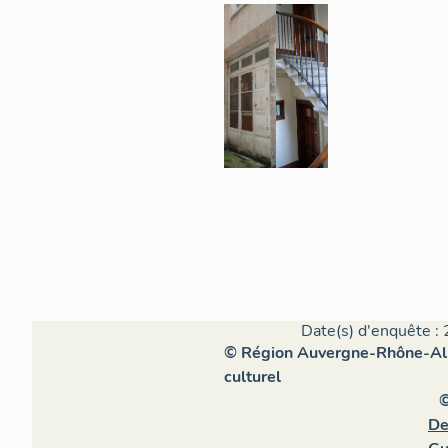
Date(s) d'enquête : 
© Région Auvergne-Rhône-Alpe
culturel
©
De