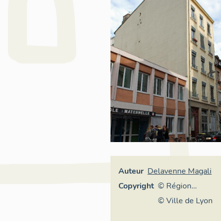
Auteur
Delavenne Magali
Copyright
© Région
Rhône-Alpes,
© Ville de Lyon
Inventaire