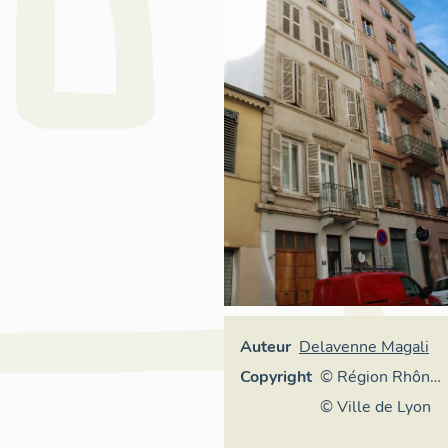
Auteur
Delavenne Magali
Copyright
© Région Rhône-
Alpes, Inventaire
© Ville de Lyon
général du