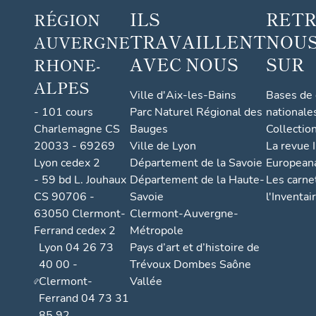
ILS
RET
RÉGION
TRAVAILLENT
NOUS
AUVERGNE
AVEC NOUS
SUR
RHONE-
ALPES
Ville d'Aix-les-Bains
Bases de
- 101 cours
Parc Naturel Régional des
nationale
Charlemagne CS
Bauges
Collectio
20033 - 69269
Ville de Lyon
La revue I
Lyon cedex 2
Département de la Savoie
European
- 59 bd L. Jouhaux
Département de la Haute-
Les carne
CS 90706 -
Savoie
l'Inventai
63050 Clermont-
Clermont-Auvergne-
Ferrand cedex 2
Métropole
Lyon 04 26 73
Pays d’art et d’histoire de
40 00 -
Trévoux Dombes Saône
Clermont-
Vallée
Ferrand 04 73 31
85 92