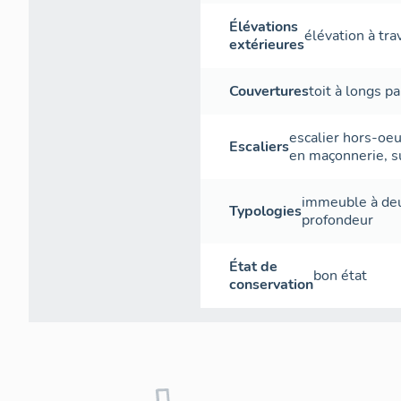
Élévations
élévation à tr
extérieures
Couvertures
toit à longs p
escalier hors-oe
Escaliers
en maçonnerie
,
s
immeuble à deu
Typologies
profondeur
État de
bon état
conservation