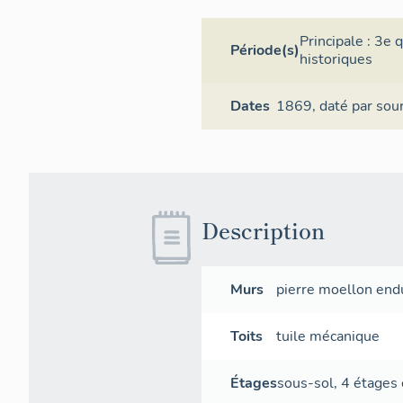
Principale :
3e q
Période(s)
historiques
Dates
1869,
daté par sou
Description
Murs
pierre
moellon
end
Toits
tuile mécanique
Étages
sous-sol
,
4 étages 