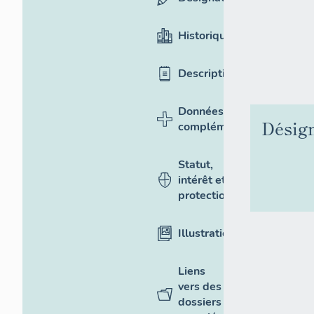
Historique
Description
Données
Désig
complémentaires
Statut,
intérêt et
protection
Illustrations
Liens
vers des
dossiers