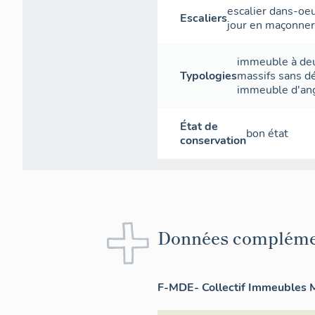
escalier dans-oe
Escaliers
jour
en maçonner
immeuble à deu
Typologies
massifs sans d
immeuble d'an
État de
bon état
conservation
Données compléme
F-MDE- Collectif Immeubles M