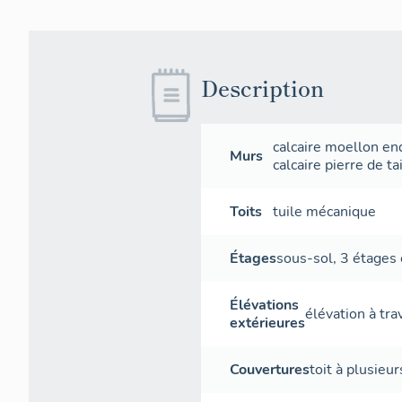
Description
calcaire
moellon
en
Murs
calcaire
pierre de tai
Toits
tuile mécanique
Étages
sous-sol
,
3 étages 
Élévations
élévation à tr
extérieures
Couvertures
toit à plusieu