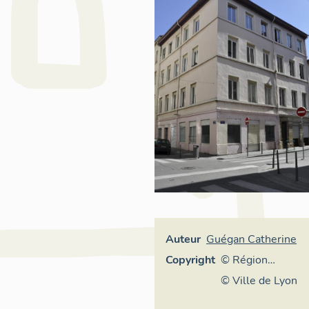
Auteur
Guégan Catherine
Copyright
© Région
Rhône-Alpes,
© Ville de Lyon
Inventaire