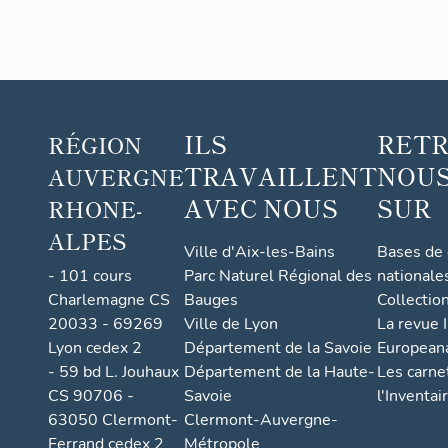
ILS
RET
RÉGION
TRAVAILLENT
NOUS
AUVERGNE
AVEC NOUS
SUR
RHONE-
ALPES
Ville d'Aix-les-Bains
Bases de
- 101 cours
Parc Naturel Régional des
nationale
Charlemagne CS
Bauges
Collectio
20033 - 69269
Ville de Lyon
La revue I
Lyon cedex 2
Département de la Savoie
European
- 59 bd L. Jouhaux
Département de la Haute-
Les carne
CS 90706 -
Savoie
l'Inventai
63050 Clermont-
Clermont-Auvergne-
Ferrand cedex 2
Métropole