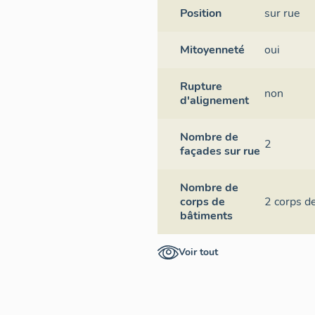
Position
sur rue
Mitoyenneté
oui
Rupture
non
d'alignement
Nombre de
2
façades sur rue
Nombre de
corps de
2 corps d
bâtiments
Voir tout