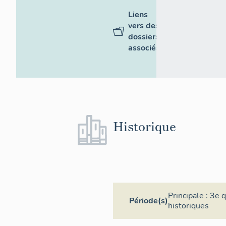
Liens
vers des
dossiers
associés
Historique
Principale :
3e q
Période(s)
historiques