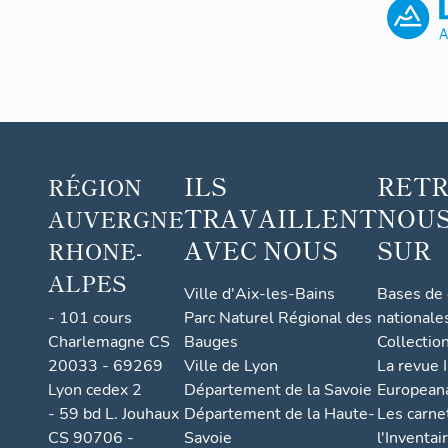
ILS
RET
RÉGION
TRAVAILLENT
NOUS
AUVERGNE
AVEC NOUS
SUR
RHONE-
ALPES
Ville d'Aix-les-Bains
Bases de
- 101 cours
Parc Naturel Régional des
nationale
Charlemagne CS
Bauges
Collectio
20033 - 69269
Ville de Lyon
La revue I
Lyon cedex 2
Département de la Savoie
European
- 59 bd L. Jouhaux
Département de la Haute-
Les carne
CS 90706 -
Savoie
l'Inventai