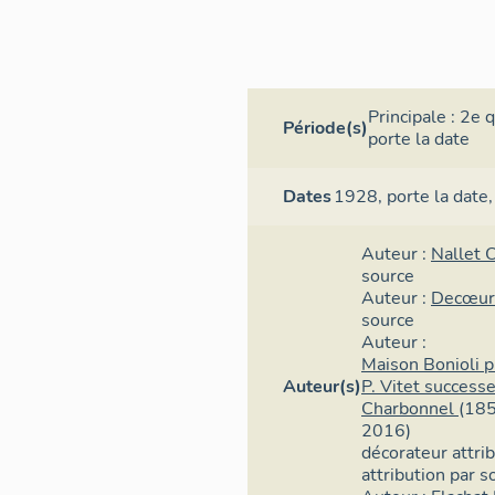
Principale :
2e q
Période(s)
porte la date
Dates
1928,
porte la date
Auteur :
Nallet 
source
Auteur :
Decœur
source
Auteur :
Maison Bonioli p
Auteur(s)
P. Vitet success
Charbonnel
(185
2016)
décorateur
attri
attribution par s