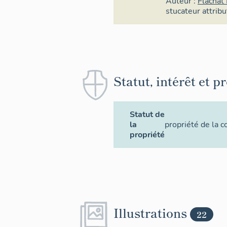
Auteur :
Flachat
stucateur
attrib
Statut, intérêt et p
Statut de
la
propriété de la
propriété
Illustrations
22