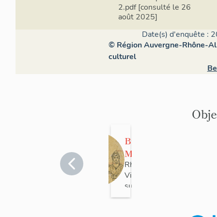
2.pdf [consulté le 26
août 2025]
Date(s) d'enquête : 2
© Région Auvergne-Rhône-Alpe
culturel
Be
Obje
Buste :
Marianne
Rhône
>
Villefranche-
sur-Saône