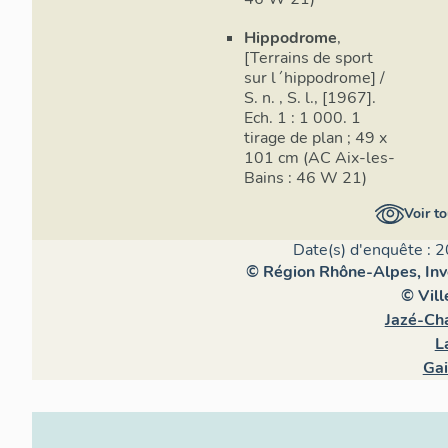
Hippodrome
,
[Terrains de sport
sur l´hippodrome] /
S. n. , S. l., [1967].
Ech. 1 : 1 000. 1
tirage de plan ; 49 x
101 cm (AC Aix-les-
Bains : 46 W 21)
Voir to
Date(s) d'enquête : 2
© Région Rhône-Alpes, Inve
© Vill
Jazé-Cha
L
Ga