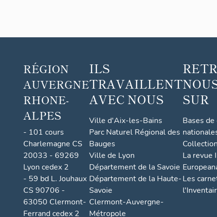
ILS
RET
RÉGION
TRAVAILLENT
NOUS
AUVERGNE
AVEC NOUS
SUR
RHONE-
ALPES
Ville d'Aix-les-Bains
Bases de
- 101 cours
Parc Naturel Régional des
nationale
Charlemagne CS
Bauges
Collectio
20033 - 69269
Ville de Lyon
La revue I
Lyon cedex 2
Département de la Savoie
European
- 59 bd L. Jouhaux
Département de la Haute-
Les carne
CS 90706 -
Savoie
l'Inventai
63050 Clermont-
Clermont-Auvergne-
Ferrand cedex 2
Métropole