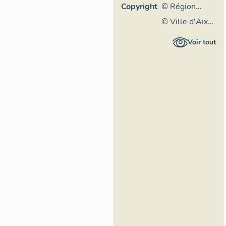
Copyright
© Région
Rhône-Alpes,
© Ville d'Aix-
Inventaire
les-Bains
Voir tout
général du
patrimoine
culturel