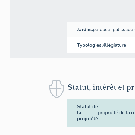
Jardins
pelouse
,
palissade
Typologies
villégiature
Statut, intérêt et p
Statut de
la
propriété de la
propriété