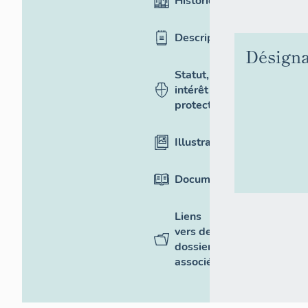
Historique
Description
Désigna
Statut,
intérêt et
protection
Illustrations
Documentation
Liens
vers des
dossiers
associés