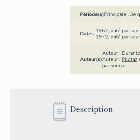
Période(s)
Principale :
3e q
1967,
daté par sou
Dates
1972,
daté par sou
Auteur :
Duranto
Auteur(s)
Auteur :
Pilotaz
par source
Description