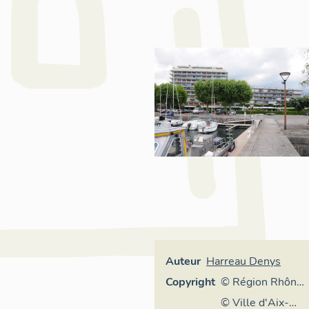
Auteur
Harreau Denys
Copyright
© Région Rhône-
Alpes, Inventaire
© Ville d'Aix-