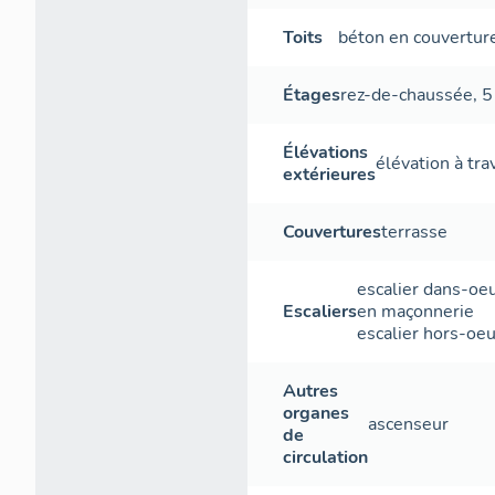
Toits
béton en couvertur
Étages
rez-de-chaussée
,
5
Élévations
élévation à tr
extérieures
Couvertures
terrasse
escalier dans-oe
Escaliers
en maçonnerie
escalier hors-oe
Autres
organes
ascenseur
de
circulation