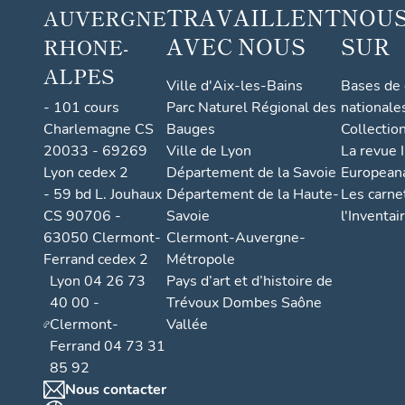
TRAVAILLENT
NOUS
AUVERGNE
AVEC NOUS
SUR
RHONE-
ALPES
Ville d'Aix-les-Bains
Bases de
- 101 cours
Parc Naturel Régional des
nationale
Charlemagne CS
Bauges
Collectio
20033 - 69269
Ville de Lyon
La revue I
Lyon cedex 2
Département de la Savoie
European
- 59 bd L. Jouhaux
Département de la Haute-
Les carne
CS 90706 -
Savoie
l'Inventai
63050 Clermont-
Clermont-Auvergne-
Ferrand cedex 2
Métropole
Lyon 04 26 73
Pays d’art et d’histoire de
40 00 -
Trévoux Dombes Saône
Clermont-
Vallée
Ferrand 04 73 31
85 92
Nous contacter