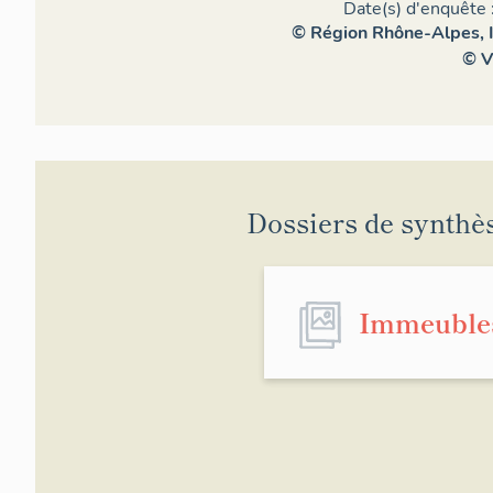
Date(s) d'enquête 
© Région Rhône-Alpes, I
© V
Dossiers de synthè
Immeuble