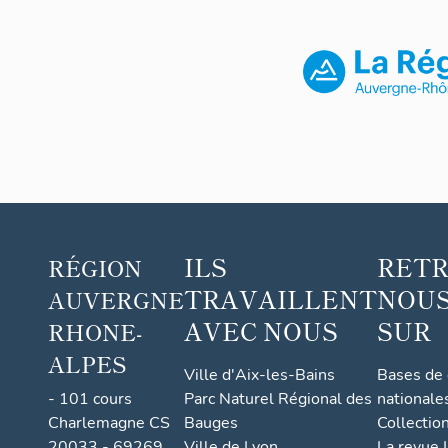
ILS
RET
RÉGION
TRAVAILLENT
NOUS
AUVERGNE
AVEC NOUS
SUR
RHONE-
ALPES
Ville d'Aix-les-Bains
Bases de
- 101 cours
Parc Naturel Régional des
nationale
Charlemagne CS
Bauges
Collectio
20033 - 69269
Ville de Lyon
La revue I