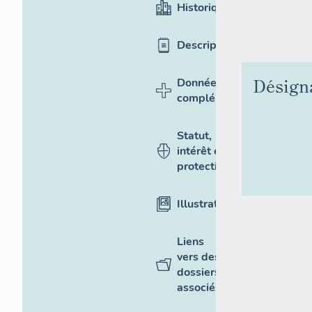
Historique
Description
Désign
Données
complémentaires
Statut,
intérêt et
protection
Illustrations
Liens
vers des
dossiers
associés