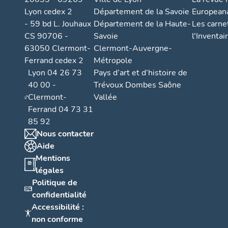
Lyon cedex 2
Département de la Savoie
European
- 59 bd L. Jouhaux
Département de la Haute-
Les carne
CS 90706 -
Savoie
l'Inventai
63050 Clermont-
Clermont-Auvergne-
Ferrand cedex 2
Métropole
Lyon 04 26 73
Pays d’art et d’histoire de
40 00 -
Trévoux Dombes Saône
Clermont-
Vallée
Ferrand 04 73 31
85 92
Nous contacter
Aide
Mentions
légales
Politique de
confidentialité
Accessibilité :
non conforme