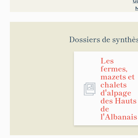
Gu
M
Dossiers de synthè
Les
fermes,
mazets et
chalets
d'alpage
des Hauts
de
l'Albanais