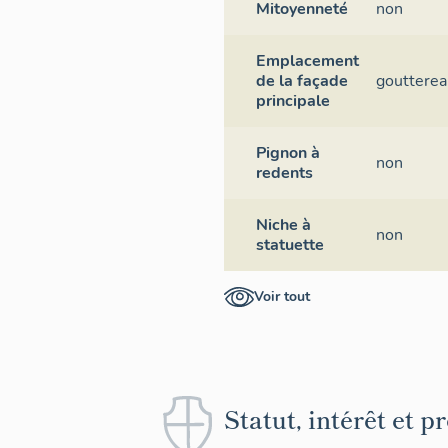
Mitoyenneté
non
Emplacement
de la façade
goutterea
principale
Pignon à
non
redents
Niche à
non
statuette
Voir tout
Statut, intérêt et p