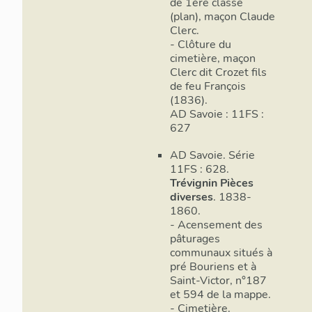
de 1ère classe
(plan), maçon Claude
Clerc.
- Clôture du
cimetière, maçon
Clerc dit Crozet fils
de feu François
(1836).
AD Savoie : 11FS :
627
AD Savoie. Série
11FS : 628.
Trévignin Pièces
diverses
. 1838-
1860.
- Acensement des
pâturages
communaux situés à
pré Bouriens et à
Saint-Victor, n°187
et 594 de la mappe.
- Cimetière.