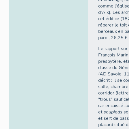
comme l'église
d'Aix). Les ar
cet édifice (1
réparer le toit
berceaux en pa
paroi, 26,25 £
Le rapport sur
François Marin 
presbytère, éta
classe du Géni
(AD Savoie. 11F
décrit : il se 
salle, chambre 
corridor (lettr
"trous" sauf c
car encaissé s
et
soupieds
so
et sert de pass
placard situé d