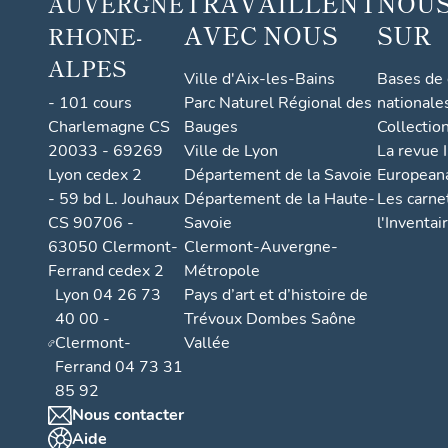
TRAVAILLENT
NOUS
AUVERGNE
AVEC NOUS
SUR
RHONE-
ALPES
Ville d'Aix-les-Bains
Bases de
- 101 cours
Parc Naturel Régional des
nationale
Charlemagne CS
Bauges
Collectio
20033 - 69269
Ville de Lyon
La revue I
Lyon cedex 2
Département de la Savoie
European
- 59 bd L. Jouhaux
Département de la Haute-
Les carne
CS 90706 -
Savoie
l'Inventai
63050 Clermont-
Clermont-Auvergne-
Ferrand cedex 2
Métropole
Lyon 04 26 73
Pays d’art et d’histoire de
40 00 -
Trévoux Dombes Saône
Clermont-
Vallée
Ferrand 04 73 31
85 92
Nous contacter
Aide