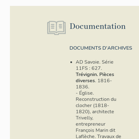
pour le bûcher 
avec demi-tour
avec garniture 
réparation à la
Documentation
d'une partie d
et tapisserie p
chambres à co
partie du mur 
DOCUMENTS D'ARCHIVES
toit. Dans les
pour le foyer d
AD Savoie. Série
11FS : 627.
potager, porté
Trévignin. Pièces
replacement du
diverses
. 1816-
1836.
Le dernier cur
- Église.
1989. L'édifice
Reconstruction du
associations c
clocher (1818-
d'appartements 
1820), architecte
et au début du
Trivelly,
couverture d'a
entrepreneur
plate écaille.
François Marin dit
Laflèche. Travaux de