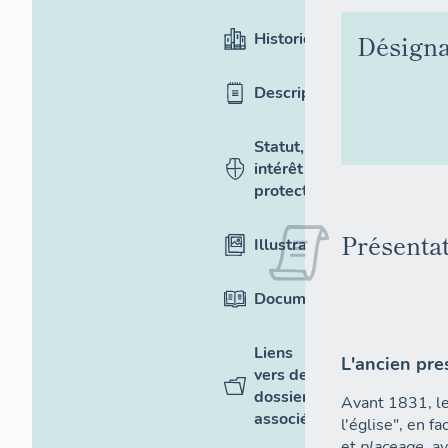
Historique
Désigna
Description
Statut,
intérêt et
protection
Présenta
Illustrations
Documentation
Liens
L'ancien pre
vers des
dossiers
Avant 1831, le
associés
l'église", en f
et
placeage
, a