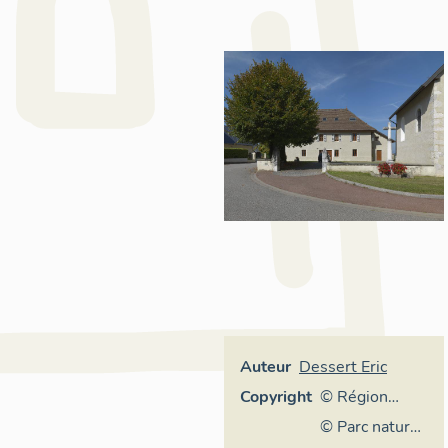
Auteur
Dessert Eric
Copyright
© Région
Auvergne-
© Parc naturel