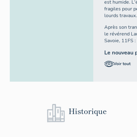
est humide. L'
fragiles pour 
lourds travaux
Après son tran
le révérend La
Savoie, 11FS :
Le nouveau 
Voir tout
L'immeuble cho
presbytère et 
située dans le 
l'emplacement 
(n°1689 à 1693
appartenant à 
similaires à ce
Historique
étable avant 1
(la grange occu
maison aurait 
avocat à Cham