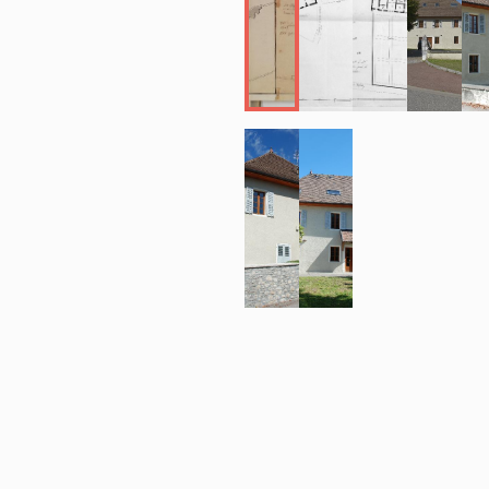
Bogey, charpent
charpentier, fi
(bien que Franç
auparavant de r
charges prévo
sablières, en s
les ardoises, 
les vieilles ar
petit bâtiment
Des travaux so
entrepreneur, p
Bains, d'après
Savoie, 48F : 6
l’écurie et de 
plâtre (glaçag
1er étage (part
cette chambre,
nord-est pour f
achat de deux 