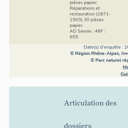
pièces papier.
Réparations et
restauration (1871-
1903) 30 pièces
papier.
AD Savoie : 48F :
655
Date(s) d'enquête : 2
© Région Rhône-Alpes, Inve
© Parc naturel r
Mo
Gui
Articulation des
dossiers