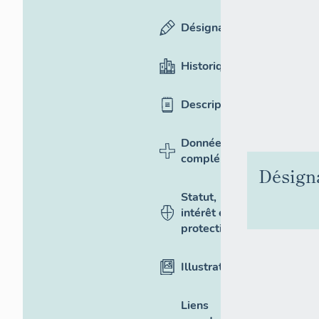
Désignation
Historique
Description
Données
complémentaires
Désign
Statut,
intérêt et
protection
Illustrations
Liens