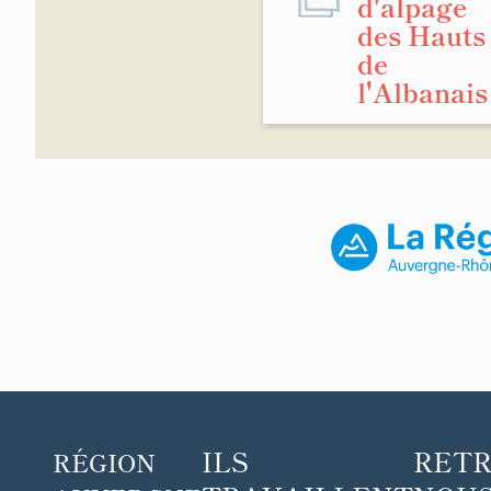
d'alpage
des Hauts
de
l'Albanais
ILS
RET
RÉGION