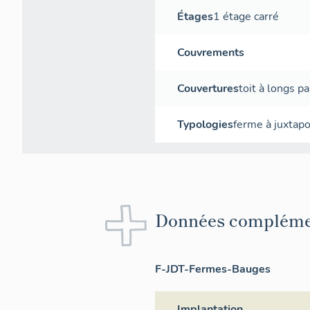
Étages
1 étage carré
Couvrements
Couvertures
toit à longs p
Typologies
ferme à juxtapo
Données compléme
F-JDT-Fermes-Bauges
Implantation