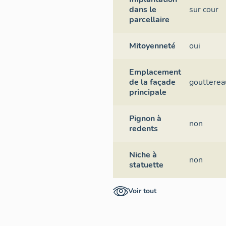
dans le
sur cour
parcellaire
Mitoyenneté
oui
Emplacement
de la façade
goutterea
principale
Pignon à
non
redents
Niche à
non
statuette
Voir tout