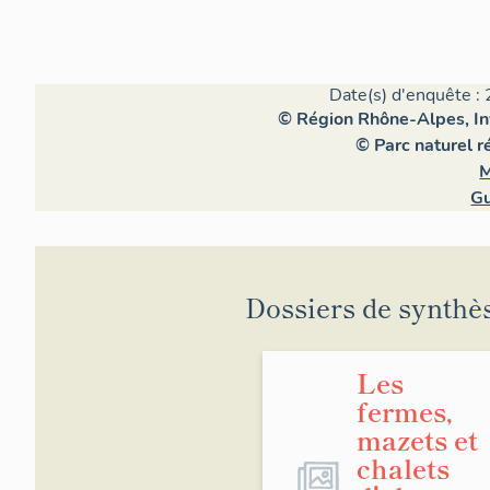
Date(s) d'enquête : 
© Région Rhône-Alpes, Inv
© Parc naturel 
M
Gu
Dossiers de synthè
Les
fermes,
mazets et
chalets