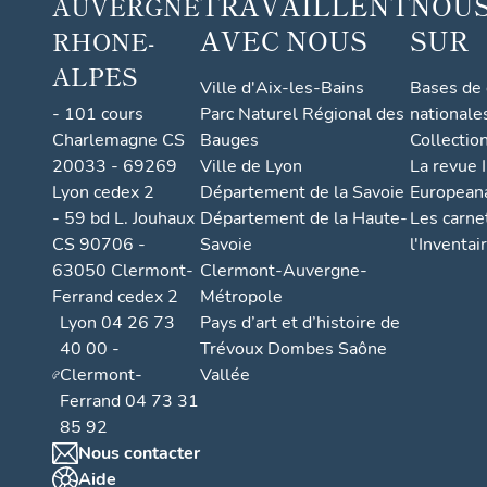
TRAVAILLENT
NOUS
AUVERGNE
AVEC NOUS
SUR
RHONE-
ALPES
Ville d'Aix-les-Bains
Bases de
- 101 cours
Parc Naturel Régional des
nationale
Charlemagne CS
Bauges
Collectio
20033 - 69269
Ville de Lyon
La revue I
Lyon cedex 2
Département de la Savoie
European
- 59 bd L. Jouhaux
Département de la Haute-
Les carne
CS 90706 -
Savoie
l'Inventai
63050 Clermont-
Clermont-Auvergne-
Ferrand cedex 2
Métropole
Lyon 04 26 73
Pays d’art et d’histoire de
40 00 -
Trévoux Dombes Saône
Clermont-
Vallée
Ferrand 04 73 31
85 92
Nous contacter
Aide