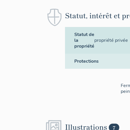
Statut, intérêt et p
Statut de
la
propriété privée
propriété
Protections
Ferm
pein
Illustrations
7