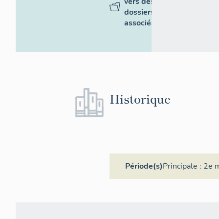
vers des
dossiers
associés
Historique
Période(s)
Principale :
2e m