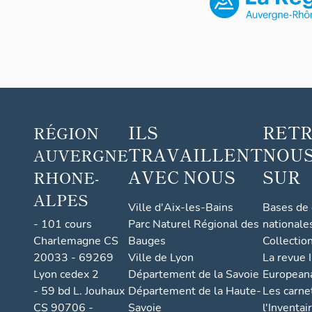
ILS
RET
RÉGION
TRAVAILLENT
NOUS
AUVERGNE
AVEC NOUS
SUR
RHONE-
ALPES
Ville d'Aix-les-Bains
Bases de
- 101 cours
Parc Naturel Régional des
nationale
Charlemagne CS
Bauges
Collectio
20033 - 69269
Ville de Lyon
La revue I
Lyon cedex 2
Département de la Savoie
European
- 59 bd L. Jouhaux
Département de la Haute-
Les carne
CS 90706 -
Savoie
l'Inventai