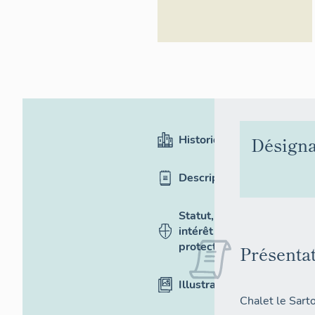
Historique
Désigna
Description
Statut,
intérêt et
protection
Présenta
Illustrations
Chalet le Sar