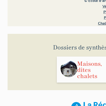
© Ecole d'a
V
P
P
Chal
Dossiers de synthè
Maisons,
dites
chalets