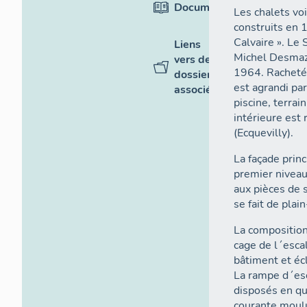
Documentation
Les chalets voi
construits en 
Calvaire ». Le 
Liens
Michel Desmaz
vers des
1964. Racheté 
dossiers
est agrandi pa
associés
piscine, terrai
intérieure est 
(Ecquevilly).
La façade princ
premier niveau
aux pièces de 
se fait de plain
La composition
cage de l´esca
bâtiment et écl
La rampe d´esc
disposés en q
courante moul