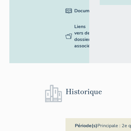
Documentation
Liens
vers des
dossiers
associés
Historique
Période(s)
Principale :
2e q