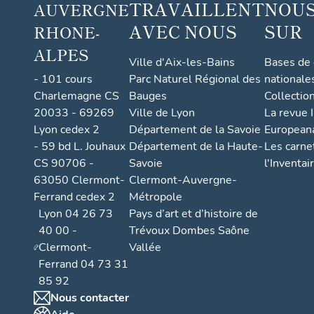
TRAVAILLENT
NOUS
AUVERGNE
AVEC NOUS
SUR
RHONE-
ALPES
Ville d'Aix-les-Bains
Bases de
- 101 cours
Parc Naturel Régional des
nationale
Charlemagne CS
Bauges
Collectio
20033 - 69269
Ville de Lyon
La revue I
Lyon cedex 2
Département de la Savoie
European
- 59 bd L. Jouhaux
Département de la Haute-
Les carne
CS 90706 -
Savoie
l'Inventai
63050 Clermont-
Clermont-Auvergne-
Ferrand cedex 2
Métropole
Lyon 04 26 73
Pays d’art et d’histoire de
40 00 -
Trévoux Dombes Saône
Clermont-
Vallée
Ferrand 04 73 31
85 92
Nous contacter