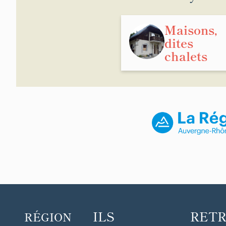
Maisons,
dites
chalets
ILS
RET
RÉGION