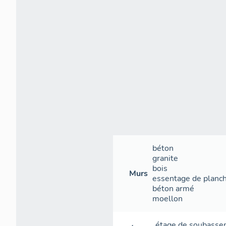
béton
granite
bois
Murs
essentage de planc
béton armé
moellon
étage de soubass