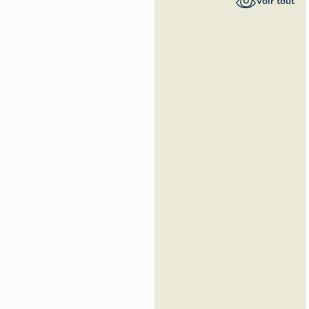
Voir tout
Inventaire
général du
patrimoine
culturel