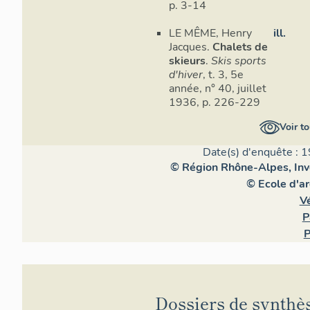
p. 3-14
LE MÊME, Henry
ill.
Jacques.
Chalets de
skieurs
.
Skis sports
d'hiver
, t. 3, 5e
année, n° 40, juillet
1936, p. 226-229
Voir to
Date(s) d'enquête : 1
© Région Rhône-Alpes, Inve
© Ecole d'a
V
P
P
Dossiers de synthè