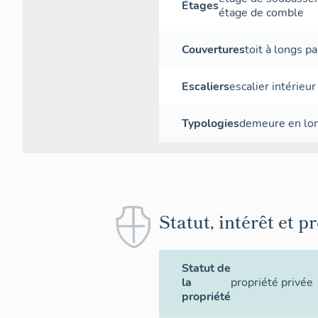
Étages
étage de comble
Couvertures
toit à longs p
Escaliers
escalier intérieur
Typologies
demeure en lo
Statut, intérêt et p
Statut de
la
propriété privée
propriété