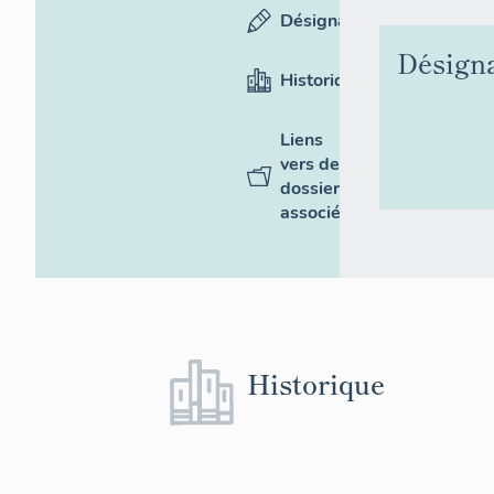
Désignation
Désign
Historique
Liens
vers des
dossiers
associés
Historique