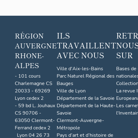
ILS
RET
RÉGION
TRAVAILLENT
NOUS
AUVERGNE
AVEC NOUS
SUR
RHONE-
ALPES
Ville d'Aix-les-Bains
Bases de
- 101 cours
Parc Naturel Régional des
nationale
Charlemagne CS
Bauges
Collectio
20033 - 69269
Ville de Lyon
La revue I
Lyon cedex 2
Département de la Savoie
European
- 59 bd L. Jouhaux
Département de la Haute-
Les carne
CS 90706 -
Savoie
l'Inventai
63050 Clermont-
Clermont-Auvergne-
Ferrand cedex 2
Métropole
Lyon 04 26 73
Pays d’art et d’histoire de