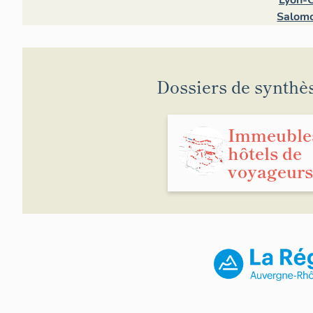
Lyon-C
Salomo
Dossiers de synthè
Immeuble
hôtels de
voyageurs