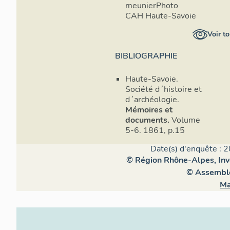
meunierPhoto
CAH Haute-Savoie
Voir to
BIBLIOGRAPHIE
Haute-Savoie.
Société d´histoire et
d´archéologie.
Mémoires et
documents.
Volume
5-6. 1861, p.15
Date(s) d'enquête : 2
© Région Rhône-Alpes, Inve
© Assemblé
Ma