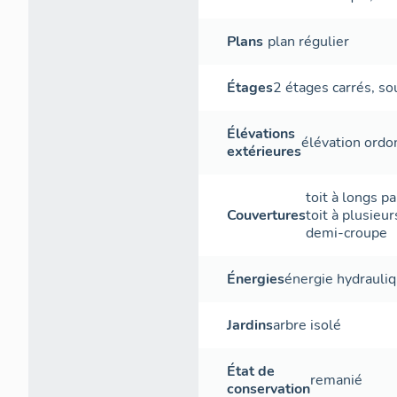
la prise d´eau
Etienne est de
Plans
plan régulier
seconde, une p
meules. La ha
Étages
2 étages carrés
,
so
moulin à blé d
alimenter le m
autre scierie 
Élévations
élévation ord
eau moyenne de
extérieures
seconde qui dé
Mugnier ne dis
toit à longs p
cette époque.
Couvertures
toit à plusieu
demi-croupe
Énergies
énergie hydrauli
Jardins
arbre isolé
État de
remanié
conservation