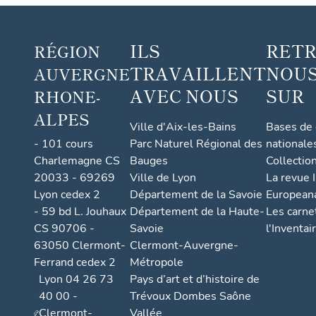
ILS
RET
RÉGION
TRAVAILLENT
NOUS
AUVERGNE
AVEC NOUS
SUR
RHONE-
ALPES
Ville d'Aix-les-Bains
Bases de
- 101 cours
Parc Naturel Régional des
nationale
Charlemagne CS
Bauges
Collectio
20033 - 69269
Ville de Lyon
La revue I
Lyon cedex 2
Département de la Savoie
European
- 59 bd L. Jouhaux
Département de la Haute-
Les carne
CS 90706 -
Savoie
l'Inventai
63050 Clermont-
Clermont-Auvergne-
Ferrand cedex 2
Métropole
Lyon 04 26 73
Pays d’art et d’histoire de
40 00 -
Trévoux Dombes Saône
Clermont-
Vallée