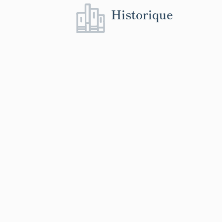
de la famille 
Historique
occasionné par 
de la rivière s
la pente serai
dérivation Mora
faire une secon
Racheté par la
continue son 
concurrencer pa
Pierre Mugnier
Pierre Romand 
clan Mugnier. E
édifice change
d´existence. L
qu´ils possède
importante dép
qui se trouvait
Pallaz, la Pell
meunier décide
commune de Ch