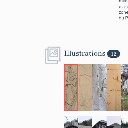
mais
et s
zone
du 
Illustrations
12