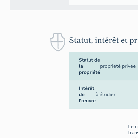
Statut, intérêt et p
Statut de
la
propriété privée
propriété
Intérêt
de
à étudier
l'œuvre
Le m
tran