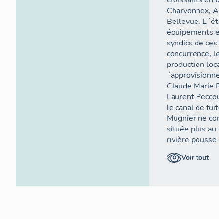
croissants en 
Charvonnex, Ar
Bellevue. L´é
équipements es
syndics de ces
concurrence, l
production loca
´approvisionne
Claude Marie 
Laurent Peccou
le canal de fui
Mugnier ne co
située plus au
rivière pousse
´emplacement d
Voir tout
rectifier cela 
familles Mugni
´établir une no
des artifices 
les artifices d
deux clans se f