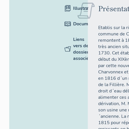
Présenta
Illustrations
Documentation
Etablis sur la r
commune de Ch
Liens
remontent à 18
vers des
très ancien sit
dossiers
1730. Cet étab
associés
début du XIXèm
par cette nouv
Charvonnex et
en 1816 d´un m
de la Fillière
droit d´eau dél
alimenter ces a
dérivation, M. 
son usine une 
´ancienne. La 
1815 pour répo