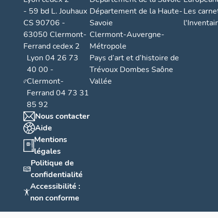
- 59 bd L. Jouhaux
Département de la Haute-
Les carne
CS 90706 -
Savoie
l'Inventai
63050 Clermont-
Clermont-Auvergne-
Ferrand cedex 2
Métropole
Lyon 04 26 73
Pays d’art et d’histoire de
40 00 -
Trévoux Dombes Saône
Clermont-
Vallée
Ferrand 04 73 31
85 92
Nous contacter
Aide
Mentions
légales
Politique de
confidentialité
Accessibilité :
non conforme