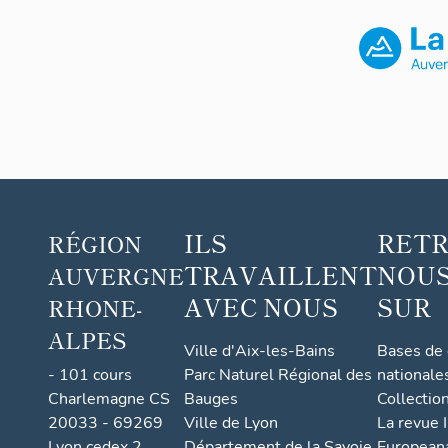
ILS
RET
RÉGION
TRAVAILLENT
NOUS
AUVERGNE
AVEC NOUS
SUR
RHONE-
ALPES
Ville d'Aix-les-Bains
Bases de
- 101 cours
Parc Naturel Régional des
nationale
Charlemagne CS
Bauges
Collectio
20033 - 69269
Ville de Lyon
La revue I
Lyon cedex 2
Département de la Savoie
European