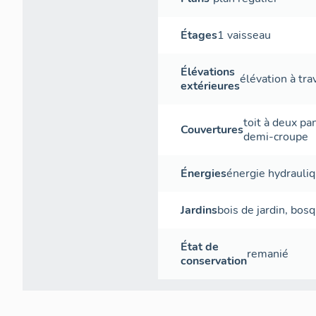
Étages
1 vaisseau
Élévations
élévation à tr
extérieures
toit à deux p
Couvertures
demi-croupe
Énergies
énergie hydrauli
Jardins
bois de jardin
,
bosq
État de
remanié
conservation