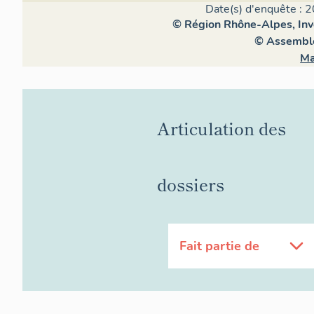
Date(s) d'enquête : 2
© Région Rhône-Alpes, Inve
© Assemblé
Ma
Articulation des
dossiers
Fait partie de