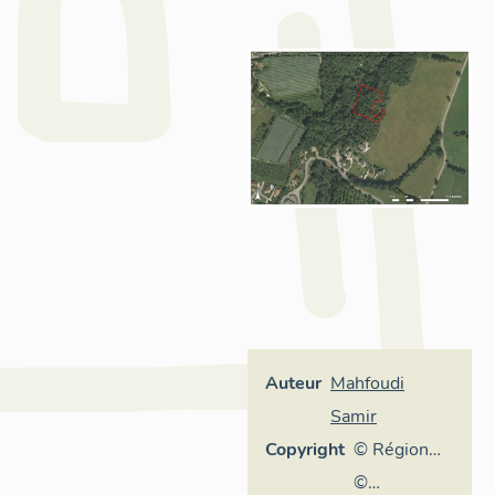
Auteur
Mahfoudi
Samir
Copyright
© Région
Rhône-
©