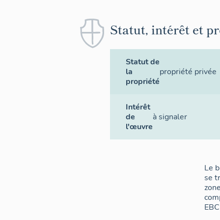
Statut, intérêt et p
Statut de
la
propriété privée
propriété
Intérêt
de
à signaler
l'œuvre
Le b
se t
zone
com
EBC