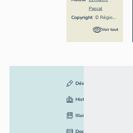
Pascal
Copyright
© Région
Rhône-
Voir tout
Alpes,
Inventaire
général du
patrimoine
culturel
Désignation
Historique
Illustrations
Documentation