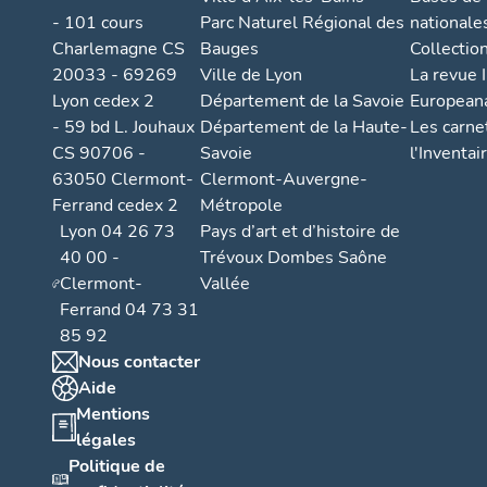
- 101 cours
Parc Naturel Régional des
nationale
Charlemagne CS
Bauges
Collectio
20033 - 69269
Ville de Lyon
La revue I
Lyon cedex 2
Département de la Savoie
European
- 59 bd L. Jouhaux
Département de la Haute-
Les carne
CS 90706 -
Savoie
l'Inventai
63050 Clermont-
Clermont-Auvergne-
Ferrand cedex 2
Métropole
Lyon 04 26 73
Pays d’art et d’histoire de
40 00 -
Trévoux Dombes Saône
Clermont-
Vallée
Ferrand 04 73 31
85 92
Nous contacter
Aide
Mentions
légales
Politique de