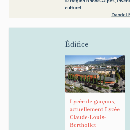
© Région Rhône-Alpes, Invent
culturel
Dandel E
Édifice
Lycée de garçons,
actuellement Lycée
Claude-Louis-
Berthollet