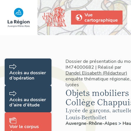
Vue
cartographique
Dossier de présentation du mob
IM74000682 | Réalisé par
Accès au dossier
Dandel Elisabeth (Rédacteur)
d’opération
enquête thématique régionale,
lycées
Objets mobiliers
Collège Chappui
Accès au dossier
d’aire d’étude
Lycée de garçons, actuel
Louis-Berthollet
Auvergne-Rhône-Alpes
>
Hau
Voir le corpus