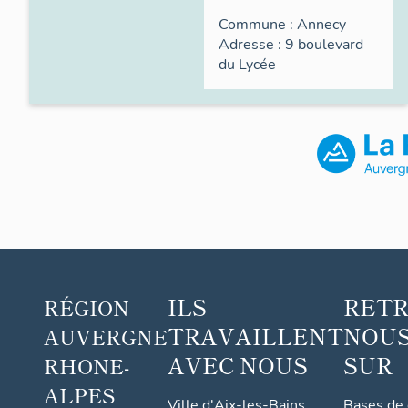
Commune :
Annecy
Adresse : 9
boulevard
du
Lycée
ILS
RET
RÉGION
TRAVAILLENT
NOUS
AUVERGNE
AVEC NOUS
SUR
RHONE-
ALPES
Ville d'Aix-les-Bains
Bases de