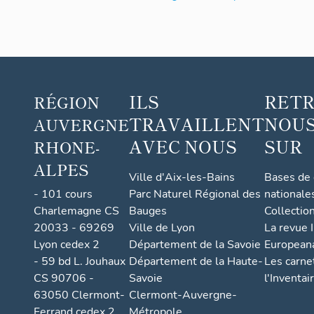
concerté
ILS
RET
RÉGION
TRAVAILLENT
NOUS
AUVERGNE
AVEC NOUS
SUR
RHONE-
ALPES
Ville d'Aix-les-Bains
Bases de
- 101 cours
Parc Naturel Régional des
nationale
Charlemagne CS
Bauges
Collectio
20033 - 69269
Ville de Lyon
La revue I
Lyon cedex 2
Département de la Savoie
European
- 59 bd L. Jouhaux
Département de la Haute-
Les carne
CS 90706 -
Savoie
l'Inventai
63050 Clermont-
Clermont-Auvergne-
Ferrand cedex 2
Métropole