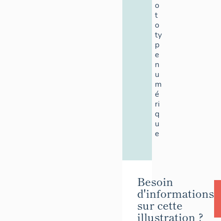
o
t
o
ty
p
e
n
u
m
é
ri
q
u
e
Besoin
d'informations
sur cette
illustration ?