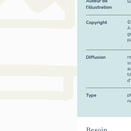
G
Auteur de
l'illustration
©
Copyright
A
g
p
r
Diffusion
s
a
t
d
p
Type
n
Besoin