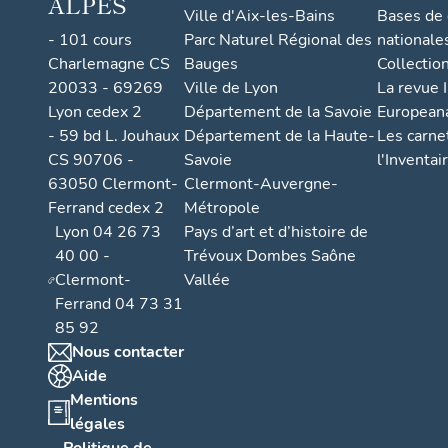
ALPES
Ville d'Aix-les-Bains
Bases de
- 101 cours
Parc Naturel Régional des
nationale
Charlemagne CS
Bauges
Collectio
20033 - 69269
Ville de Lyon
La revue I
Lyon cedex 2
Département de la Savoie
European
- 59 bd L. Jouhaux
Département de la Haute-
Les carne
CS 90706 -
Savoie
l'Inventai
63050 Clermont-
Clermont-Auvergne-
Ferrand cedex 2
Métropole
Lyon 04 26 73
Pays d’art et d’histoire de
40 00 -
Trévoux Dombes Saône
Clermont-
Vallée
Ferrand 04 73 31
85 92
Nous contacter
Aide
Mentions
légales