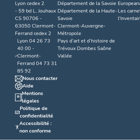
Lyon cedex 2
Département de la Savoie
European
- 59 bd L. Jouhaux
Département de la Haute-
Les carne
CS 90706 -
Savoie
l'Inventai
63050 Clermont-
Clermont-Auvergne-
Ferrand cedex 2
Métropole
Lyon 04 26 73
Pays d’art et d’histoire de
40 00 -
Trévoux Dombes Saône
Clermont-
Vallée
Ferrand 04 73 31
85 92
Nous contacter
Aide
Mentions
légales
Politique de
confidentialité
Accessibilité :
non conforme