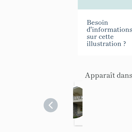
Besoin
d'information
sur cette
illustration ?
Apparaît dans
Mais
on,
dite
Savoie
>
villa
Aix-
les-
Bains