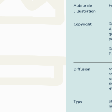
F
Auteur de
l'illustration
©
Copyright
A
g
p
©
B
r
Diffusion
s
a
t
d
p
Type
n