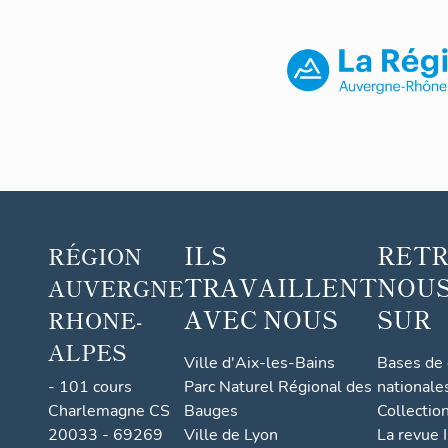
ILS
RET
RÉGION
TRAVAILLENT
NOUS
AUVERGNE
AVEC NOUS
SUR
RHONE-
ALPES
Ville d'Aix-les-Bains
Bases de
- 101 cours
Parc Naturel Régional des
nationale
Charlemagne CS
Bauges
Collectio
20033 - 69269
Ville de Lyon
La revue I