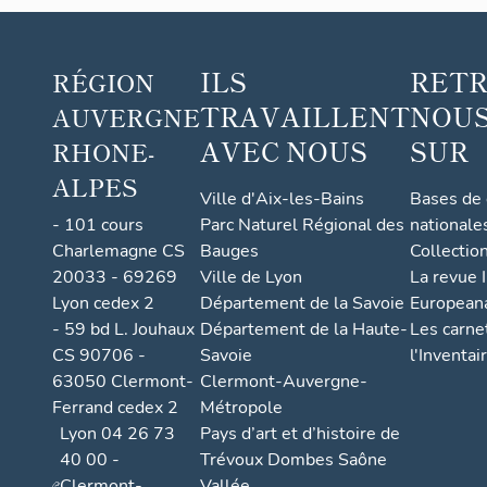
ILS
RET
RÉGION
TRAVAILLENT
NOUS
AUVERGNE
AVEC NOUS
SUR
RHONE-
ALPES
Ville d'Aix-les-Bains
Bases de
- 101 cours
Parc Naturel Régional des
nationale
Charlemagne CS
Bauges
Collectio
20033 - 69269
Ville de Lyon
La revue I
Lyon cedex 2
Département de la Savoie
European
- 59 bd L. Jouhaux
Département de la Haute-
Les carne
CS 90706 -
Savoie
l'Inventai
63050 Clermont-
Clermont-Auvergne-
Ferrand cedex 2
Métropole
Lyon 04 26 73
Pays d’art et d’histoire de
40 00 -
Trévoux Dombes Saône
Clermont-
Vallée