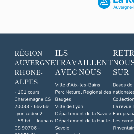
ILS
RET
RÉGION
TRAVAILLENT
NOUS
AUVERGNE
AVEC NOUS
SUR
RHONE-
ALPES
Ville d'Aix-les-Bains
Bases de
- 101 cours
Parc Naturel Régional des
nationale
Charlemagne CS
Bauges
Collectio
20033 - 69269
Ville de Lyon
La revue I
Lyon cedex 2
Département de la Savoie
European
- 59 bd L. Jouhaux
Département de la Haute-
Les carne
CS 90706 -
Savoie
l'Inventai