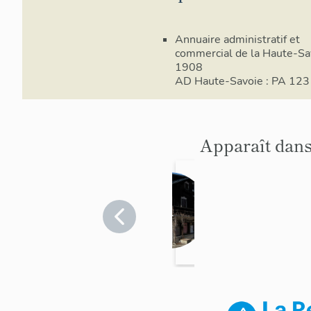
Annuaire administratif et
commercial de la Haute-Sa
1908
AD Haute-Savoie : PA 123
Apparaît dans
Hôtel
s de
voyag
Haute-
Savoie
eurs
>
Megève