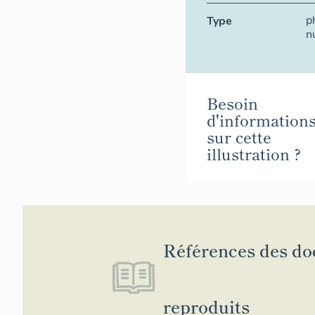
p
Type
n
Besoin
d'information
sur cette
illustration ?
Références des d
reproduits