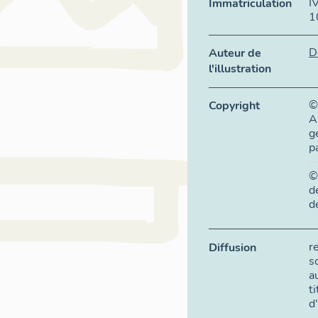
I
Immatriculation
1
D
Auteur de
l'illustration
©
Copyright
A
g
p
©
d
d
r
Diffusion
s
a
t
d