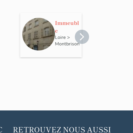
Immeubl
e
Loire
>
Montbrison
C
RETROUVEZ NOUS AUSSI