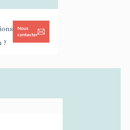
ions
Nous
contacter
n ?