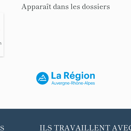
Apparaît dans les dossiers
l
n
s
ILS TRAVAILLENT AVE
S