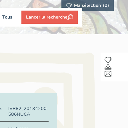
Ma sélection
(0)
Tous
Lancer la recherche
IVR82_20134200
n
586NUCA