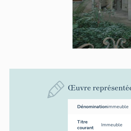
Œuvre représenté
Dénomination
immeuble
Titre
Immeuble
courant