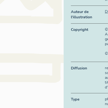
D
Auteur de
l'illustration
©
Copyright
A
g
p
©
r
Diffusion
s
a
t
d
p
Type
n