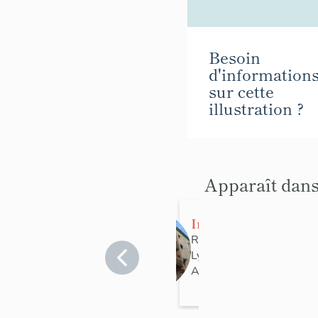
Besoin
d'information
sur cette
illustration ?
Apparaît dans
Immeuble
Rhône
>
Lyon
>
Lyon 7e
Arrondissement