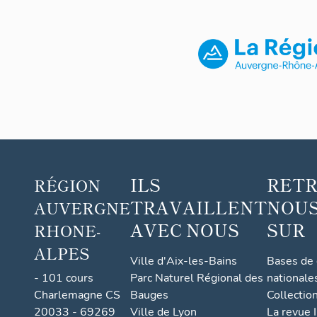
ILS
RET
RÉGION
TRAVAILLENT
NOUS
AUVERGNE
AVEC NOUS
SUR
RHONE-
ALPES
Ville d'Aix-les-Bains
Bases de
- 101 cours
Parc Naturel Régional des
nationale
Charlemagne CS
Bauges
Collectio
20033 - 69269
Ville de Lyon
La revue I