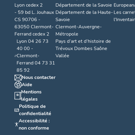
Lyon cedex 2
Département de la Savoie
European
- 59 bd L. Jouhaux
Département de la Haute-
Les carne
CS 90706 -
Savoie
l'Inventai
63050 Clermont-
Clermont-Auvergne-
Ferrand cedex 2
Métropole
Lyon 04 26 73
Pays d’art et d’histoire de
40 00 -
Trévoux Dombes Saône
Clermont-
Vallée
Ferrand 04 73 31
85 92
Nous contacter
Aide
Mentions
légales
Politique de
confidentialité
Accessibilité :
non conforme