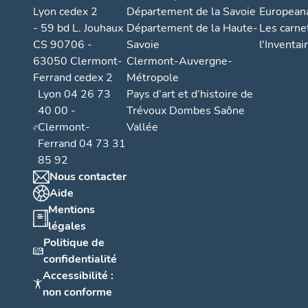
Lyon cedex 2
Département de la Savoie
European
- 59 bd L. Jouhaux
Département de la Haute-
Les carne
CS 90706 -
Savoie
l'Inventai
63050 Clermont-
Clermont-Auvergne-
Ferrand cedex 2
Métropole
Lyon 04 26 73
Pays d’art et d’histoire de
40 00 -
Trévoux Dombes Saône
Clermont-
Vallée
Ferrand 04 73 31
85 92
Nous contacter
Aide
Mentions
légales
Politique de
confidentialité
Accessibilité :
non conforme