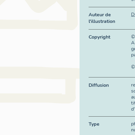
D
Auteur de
l'illustration
©
Copyright
A
g
p
©
r
Diffusion
s
a
t
d
p
Type
n