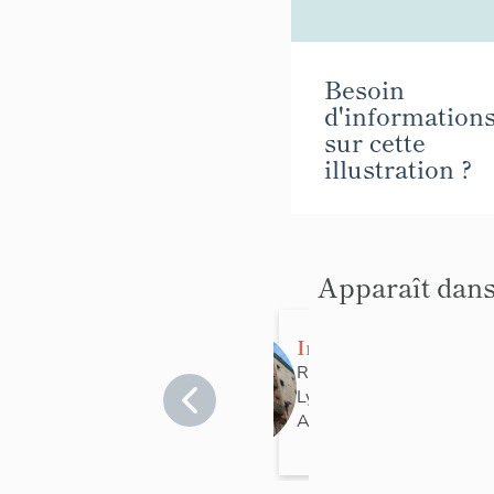
Besoin
d'information
sur cette
illustration ?
Apparaît dans
Immeuble
Rhône
>
Lyon
>
Lyon 7e
Arrondissement