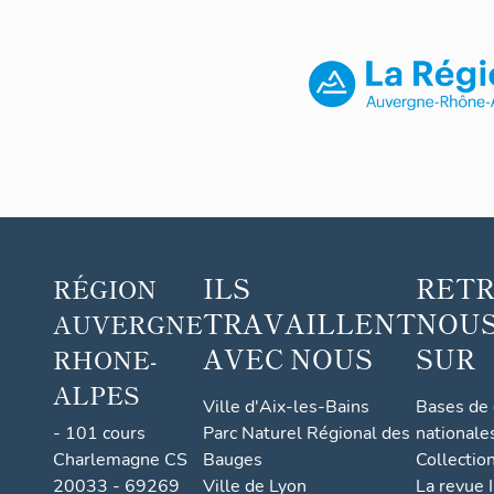
ILS
RET
RÉGION
TRAVAILLENT
NOUS
AUVERGNE
AVEC NOUS
SUR
RHONE-
ALPES
Ville d'Aix-les-Bains
Bases de
- 101 cours
Parc Naturel Régional des
nationale
Charlemagne CS
Bauges
Collectio
20033 - 69269
Ville de Lyon
La revue I