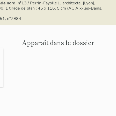
ade nord. n°13
/ Perrin-Fayolle J., architecte. [Lyon],
0. 1 tirage de plan ; 45 x 116, 5 cm (AC Aix-les-Bains.
 51, n°7984
Apparaît dans le dossier