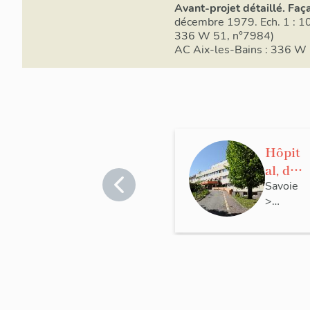
Avant-projet détaillé. Faç
décembre 1979. Ech. 1 : 10
336 W 51, n°7984)
AC Aix-les-Bains : 336 W
Hôpit
al, dit
bâtim
Savoie
>
ent
Aix-
médic
les-
o-
Bains
techni
que
ou