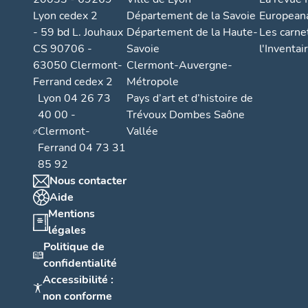
Lyon cedex 2
Département de la Savoie
European
- 59 bd L. Jouhaux
Département de la Haute-
Les carne
CS 90706 -
Savoie
l'Inventai
63050 Clermont-
Clermont-Auvergne-
Ferrand cedex 2
Métropole
Lyon 04 26 73
Pays d’art et d’histoire de
40 00 -
Trévoux Dombes Saône
Clermont-
Vallée
Ferrand 04 73 31
85 92
Nous contacter
Aide
Mentions
légales
Politique de
confidentialité
Accessibilité :
non conforme