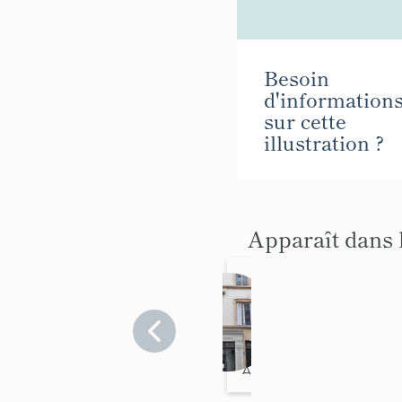
Besoin
d'information
sur cette
illustration ?
Apparaît dans 
Ensemble de
Immeuble
deux
Rhône
>
Lyon
>
Lyon 7e
maisons
Rhône
>
Lyon
>
Arrondissement
Lyon 7e
Arrondissement