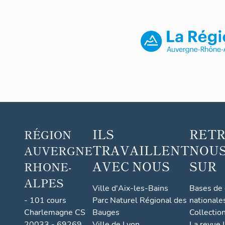
ILS
RET
RÉGION
TRAVAILLENT
NOUS
AUVERGNE
AVEC NOUS
SUR
RHONE-
ALPES
Ville d'Aix-les-Bains
Bases de
- 101 cours
Parc Naturel Régional des
nationale
Charlemagne CS
Bauges
Collectio
20033 - 69269
Ville de Lyon
La revue I