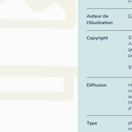
0
G
Auteur de
l'illustration
©
Copyright
A
g
p
©
r
Diffusion
s
a
t
d
p
Type
n