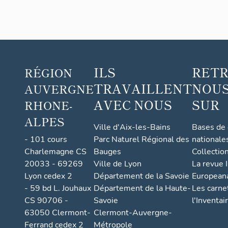
ILS
RET
RÉGION
TRAVAILLENT
NOUS
AUVERGNE
AVEC NOUS
SUR
RHONE-
ALPES
Ville d'Aix-les-Bains
Bases de
- 101 cours
Parc Naturel Régional des
nationale
Charlemagne CS
Bauges
Collectio
20033 - 69269
Ville de Lyon
La revue I
Lyon cedex 2
Département de la Savoie
European
- 59 bd L. Jouhaux
Département de la Haute-
Les carne
CS 90706 -
Savoie
l'Inventai
63050 Clermont-
Clermont-Auvergne-
Ferrand cedex 2
Métropole