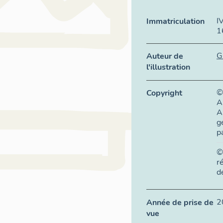
I
Immatriculation
1
G
Auteur de
l'illustration
©
Copyright
A
A
g
p
©
r
d
2
Année de prise de
vue