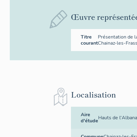
Œuvre représenté
Titre
Présentation de 
courant
Chainaz-les-Fras
Localisation
Aire
Hauts de l'Albana
d'étude
Commune
Chainaz-les-Fr