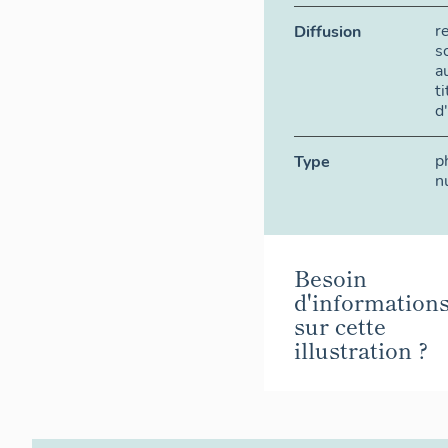
r
Diffusion
s
a
t
d
p
Type
n
Besoin
d'information
sur cette
illustration ?