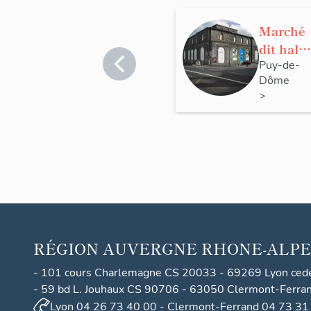
Marché
dit halle
au blé
Puy-de-
Dôme
de
>
Clermo
Clermont
nt-
Ferrand
Ferrand
RÉGION
AUVERGNE RHONE-ALPE
- 101 cours Charlemagne CS 20033 - 69269 Lyon ced
- 59 bd L. Jouhaux CS 90706 - 63050 Clermont-Ferra
Lyon 04 26 73 40 00 - Clermont-Ferrand 04 73 31