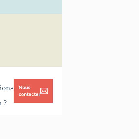
ions
Nous
contacter
n ?