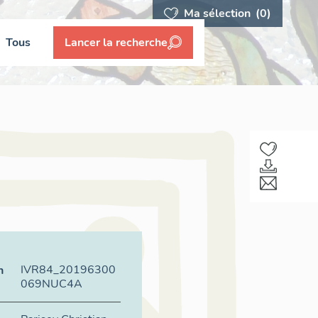
Ma sélection
(0)
Tous
Lancer la recherche
IVR84_20196300
n
069NUC4A