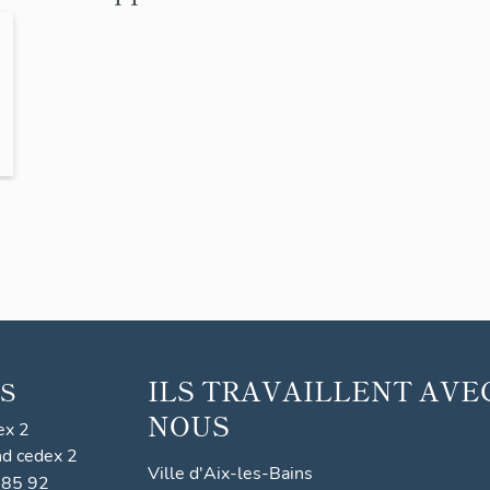
-
ILS TRAVAILLENT AVE
S
NOUS
ex 2
nd cedex 2
Ville d'Aix-les-Bains
 85 92