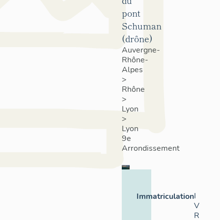
du
pont
Schuman
(drône)
Auvergne-
Rhône-
Alpes
>
Rhône
>
Lyon
>
Lyon
9e
Arrondissement
I
Immatriculation
V
R