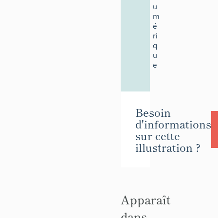
u
m
é
ri
q
u
e
Besoin
d'informations
sur cette
illustration ?
Apparaît
dans