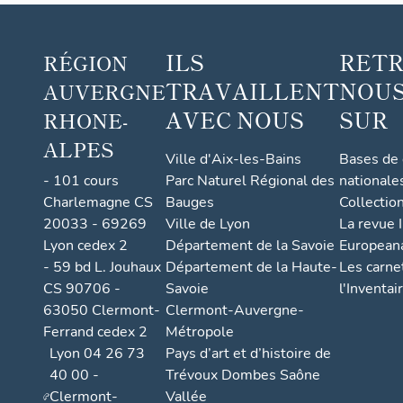
ILS
RET
RÉGION
TRAVAILLENT
NOUS
AUVERGNE
AVEC NOUS
SUR
RHONE-
ALPES
Ville d'Aix-les-Bains
Bases de
- 101 cours
Parc Naturel Régional des
nationale
Charlemagne CS
Bauges
Collectio
20033 - 69269
Ville de Lyon
La revue I
Lyon cedex 2
Département de la Savoie
European
- 59 bd L. Jouhaux
Département de la Haute-
Les carne
CS 90706 -
Savoie
l'Inventai
63050 Clermont-
Clermont-Auvergne-
Ferrand cedex 2
Métropole
Lyon 04 26 73
Pays d’art et d’histoire de
40 00 -
Trévoux Dombes Saône
Clermont-
Vallée