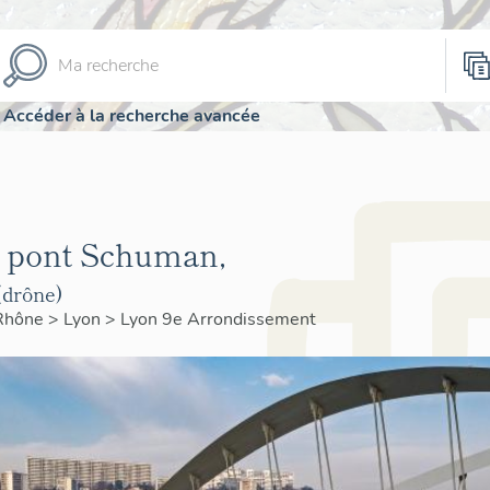
Accéder à la recherche avancée
it pont Schuman,
(drône)
Rhône
>
Lyon
>
Lyon 9e Arrondissement