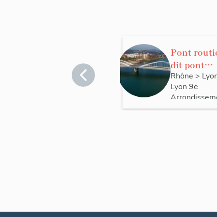
Pont routi
dit pont
Schuman
Rhône
>
Lyo
Lyon 9e
Arrondissem