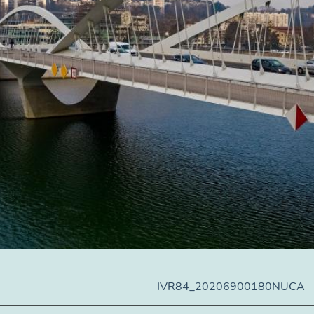
IVR84_20206900180NUCA