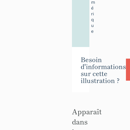
m
é
ri
q
u
e
Besoin
d'informations
sur cette
illustration ?
Apparaît
dans