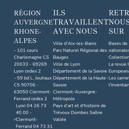
ILS
RET
RÉGION
TRAVAILLENT
NOUS
AUVERGNE
AVEC NOUS
SUR
RHONE-
ALPES
Ville d'Aix-les-Bains
Bases de
- 101 cours
Parc Naturel Régional des
nationale
Charlemagne CS
Bauges
Collectio
20033 - 69269
Ville de Lyon
La revue I
Lyon cedex 2
Département de la Savoie
European
- 59 bd L. Jouhaux
Département de la Haute-
Les carne
CS 90706 -
Savoie
l'Inventai
63050 Clermont-
Clermont-Auvergne-
Ferrand cedex 2
Métropole
Lyon 04 26 73
Pays d’art et d’histoire de
40 00 -
Trévoux Dombes Saône
Clermont-
Vallée
Ferrand 04 73 31