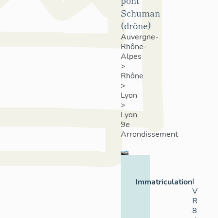
pont
Schuman
(drône)
Auvergne-
Rhône-
Alpes
>
Rhône
>
Lyon
>
Lyon
9e
Arrondissement
I
Immatriculation
V
R
8