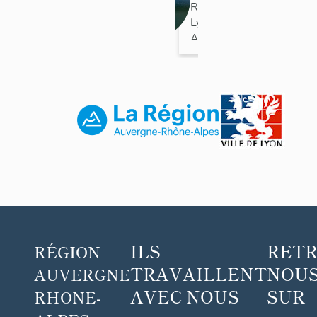
Schuman
Rhône
>
Lyon
>
Lyon 9e
Arrondissement
ILS
RET
RÉGION
TRAVAILLENT
NOUS
AUVERGNE
AVEC NOUS
SUR
RHONE-