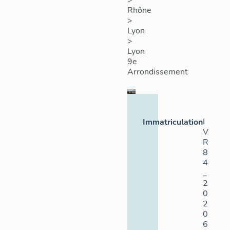
>
Rhône
>
Lyon
>
Lyon
9e
Arrondissement
I
Immatriculation
V
R
8
4
_
2
0
2
0
6