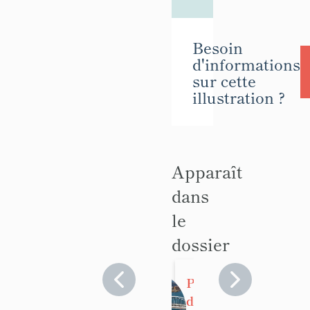
Besoin
d'informations
sur cette
illustration ?
Apparaît
dans
le
dossier
Pont routier
dit pont