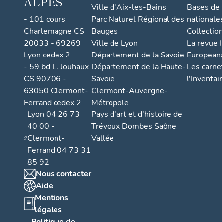
ALPES
Ville d'Aix-les-Bains
Bases de
- 101 cours
Parc Naturel Régional des
nationale
Charlemagne CS
Bauges
Collectio
20033 - 69269
Ville de Lyon
La revue I
Lyon cedex 2
Département de la Savoie
European
- 59 bd L. Jouhaux
Département de la Haute-
Les carne
CS 90706 -
Savoie
l'Inventai
63050 Clermont-
Clermont-Auvergne-
Ferrand cedex 2
Métropole
Lyon 04 26 73
Pays d’art et d’histoire de
40 00 -
Trévoux Dombes Saône
Clermont-
Vallée
Ferrand 04 73 31
85 92
Nous contacter
Aide
Mentions
légales
Politique de