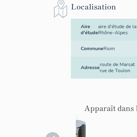
Localisation
Aire
aire d'étude de l
d'étude
Rhône-Alpes
Commune
Riom
route de Marsat
Adresse
rue de Toulon
Apparaît dans 
La
M
cité
o