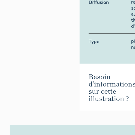
r
Diffusion
s
a
t
d
p
Type
n
Besoin
d'information
sur cette
illustration ?