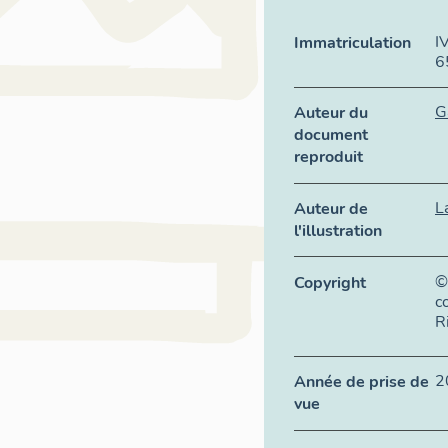
I
Immatriculation
6
G
Auteur du
document
reproduit
L
Auteur de
l'illustration
©
Copyright
c
R
2
Année de prise de
vue