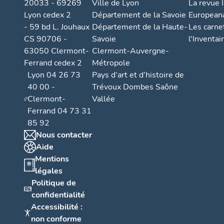
t
20033 - 69269
Ville de Lyon
La revue I
i
Lyon cedex 2
Département de la Savoie
European
- 59 bd L. Jouhaux
Département de la Haute-
Les carne
o
CS 90706 -
Savoie
l'Inventai
n
63050 Clermont-
Clermont-Auvergne-
s
Ferrand cedex 2
Métropole
d
Lyon 04 26 73
Pays d’art et d’histoire de
e
40 00 -
Trévoux Dombes Saône
l’
Clermont-
Vallée
A
Ferrand 04 73 31
u
85 92
v
Nous contacter
e
Aide
r
Mentions
g
légales
Politique de
n
confidentialité
e
Accessibilité :
,
non conforme
1