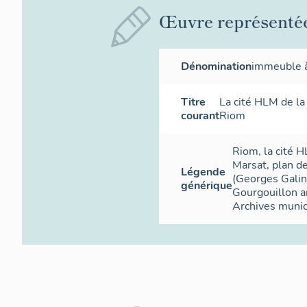
Œuvre représenté
Dénomination
immeuble 
Titre
La cité HLM de la
courant
Riom
Riom, la cité H
Marsat, plan d
Légende
(Georges Galin
générique
Gourgouillon ar
Archives munic