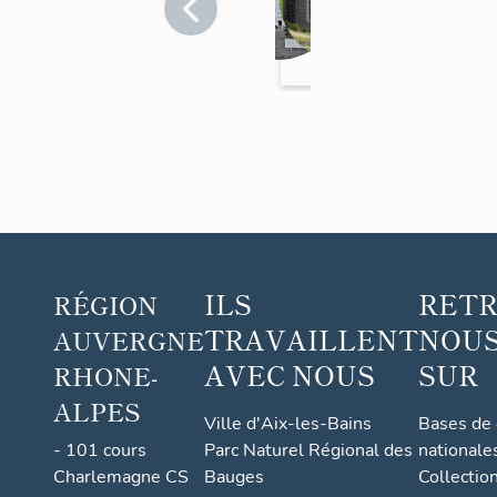
HL
Puy-
d
de-
M de
e
Dôme
la
r
>
rout
n
Riom
e de
i
Mar
s
sat à
a
Rio
t
m
i
o
ILS
RET
RÉGION
n
e
TRAVAILLENT
NOUS
AUVERGNE
t
AVEC NOUS
SUR
RHONE-
m
ALPES
u
Ville d'Aix-les-Bains
Bases de
t
- 101 cours
Parc Naturel Régional des
nationale
a
Charlemagne CS
Bauges
Collectio