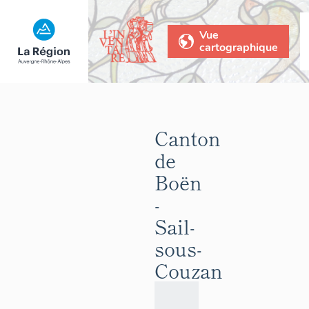
Vue
cartographique
Canton
de
Boën
-
Sail-
sous-
Couzan
La