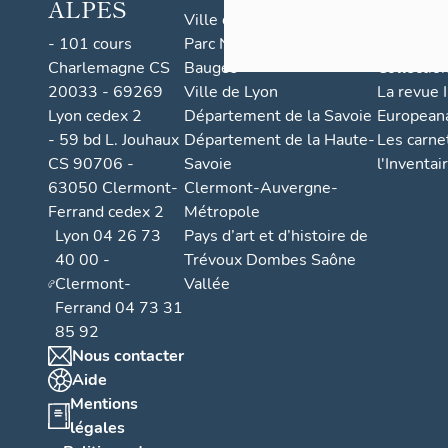
ALPES
voit
Ville d'Aix-les-Bains
Bases de
se
- 101 cours
Parc Naturel Régional des
nationale
développer
l’industrie
Charlemagne CS
Bauges
Collectio
textile
20033 - 69269
Ville de Lyon
La revue I
et
Lyon cedex 2
Département de la Savoie
European
métallurgique
- 59 bd L. Jouhaux
Département de la Haute-
Les carne
et
CS 90706 -
Savoie
l'Inventai
l’exploitation
de
63050 Clermont-
Clermont-Auvergne-
la
Ferrand cedex 2
Métropole
source
Lyon 04 26 73
Pays d’art et d’histoire de
thermale
40 00 -
Trévoux Dombes Saône
de
Clermont-
Vallée
Sail-
sous-
Ferrand 04 73 31
Couzan.
85 92
Nous contacter
Aide
Mentions
légales